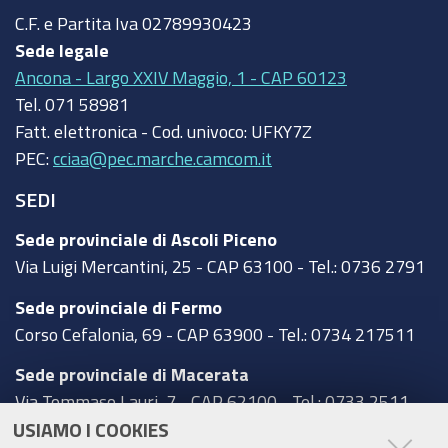
C.F. e Partita Iva
02789930423
Sede legale
Ancona - Largo XXIV Maggio, 1 - CAP 60123
Tel.
071 58981
Fatt. elettronica - Cod. univoco:
UFKY7Z
PEC:
cciaa@pec.marche.camcom.it
SEDI
Sede provinciale di Ascoli Piceno
Via Luigi Mercantini, 25 - CAP 63100 - Tel.: 0736 2791
Sede provinciale di Fermo
Corso Cefalonia, 69 - CAP 63900 - Tel.: 0734 217511
Sede provinciale di Macerata
Via Tommaso Lauri, 7 - CAP 62100 - Tel.: 0733 2511
USIAMO I COOKIES
Sede provinciale di Pesaro Urbino