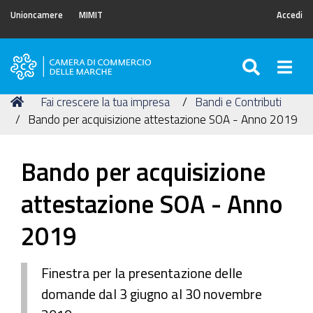
Unioncamere
MIMIT
Accedi
SEARC
Togg
Camera
di
Tu
Home
Fai crescere la tua impresa
Bandi e Contributi
Commercio
sei
Bando per acquisizione attestazione SOA - Anno 2019
delle
qui:
Marche
Bando per acquisizione
attestazione SOA - Anno
2019
Finestra per la presentazione delle
domande dal 3 giugno al 30 novembre