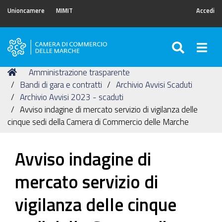
Unioncamere
MIMIT
Accedi
SEARC
Togg
Camera
di
Tu
Home
Amministrazione trasparente
Commercio
sei
Bandi di gara e contratti
Archivio Avvisi Scaduti
delle
qui:
Archivio Avvisi 2023 - scaduti
Marche
Avviso indagine di mercato servizio di vigilanza delle
cinque sedi della Camera di Commercio delle Marche
Avviso indagine di
mercato servizio di
vigilanza delle cinque