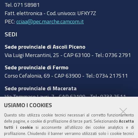
Tel.
071 58981
Fatt. elettronica - Cod. univoco:
UFKY7Z
PEC:
cciaa@pec.marche.camcom.it
SEDI
Sede provinciale di Ascoli Piceno
Via Luigi Mercantini, 25 - CAP 63100 - Tel.: 0736 2791
Sede provinciale di Fermo
Corso Cefalonia, 69 - CAP 63900 - Tel.: 0734 217511
Sede provinciale di Macerata
Via Tommaso Lauri, 7 - CAP 62100 - Tel.: 0733 2511
USIAMO I COOKIES
Sede provinciale di Pesaro Urbino
Questo sito utilizza cookie tecnici necessari al corretto funzionamento
Corso XI Settembre, 116 - CAP 61121 - Tel.: 0721
delle pagine, e cookie di profilazione di terze parti. Selezionando
Accetta
3571
tutti i cookie
si acconsente all’utilizzo dei cookie analytics e di
profilazione. Chiudendo il banner verranno utilizzati solo i cookie tecnici