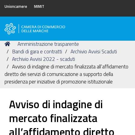
Unioncamere
MIMIT
Camera
di
Tu
Home
Amministrazione trasparente
Commercio
sei
Bandi di gara e contratti
Archivio Avvisi Scaduti
delle
qui:
Archivio Avvisi 2022 - scaduti
Marche
Avviso di indagine di mercato finalizzata all’affidamento
diretto dei servizi di comunicazione a supporto della
presidenza per iniziative di promozione istituzionale
Avviso di indagine di
mercato finalizzata
all’affidamento diretto