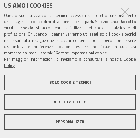
USIAMO I COOKIES
Sede provinciale di Pesaro Urbino
Questo sito utilizza cookie tecnici necessari al corretto funzionamento
Corso XI Settembre, 116 - CAP 61121 - Tel.: 0721
delle pagine, e cookie di profilazione di terze parti. Selezionando
Accetta
3571
tutti i cookie
si acconsente all’utilizzo dei cookie analytics e di
profilazione. Chiudendo il banner verranno utilizzati solo i cookie tecnici
TRASPARENZA
necessari alla navigazione e alcuni contenuti potrebbero non essere
disponibili. Le preferenze possono essere modificate in qualsiasi
Amministrazione trasparente
momento dal menu laterale "Gestisci impostazioni cookie".
Per maggiori informazioni, ti invitiamo a consultare la nostra
Cookie
Statistiche Web del sito (fonte Web Analytics Italia)
Policy
.
Contatti
SOLO COOKIE TECNICI
Mappa del sito
Privacy policy
Note legali
ACCETTA TUTTO
Accessibilità
Dichiarazione di accessibilità
Area riservata
PERSONALIZZA
Statistiche Web del sito (fonte Web Analytics Italia)