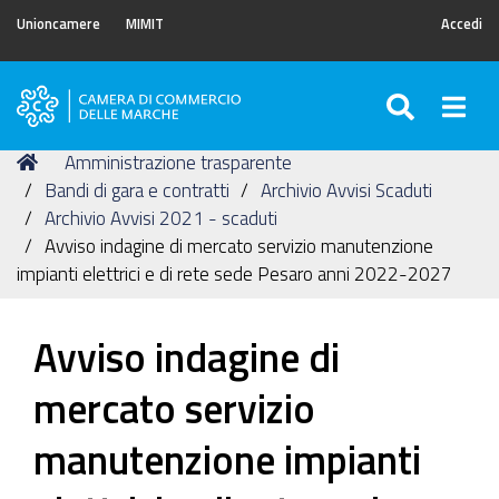
Unioncamere
MIMIT
Accedi
SEARC
Togg
Camera
di
Tu
Home
Amministrazione trasparente
Commercio
sei
Bandi di gara e contratti
Archivio Avvisi Scaduti
delle
qui:
Archivio Avvisi 2021 - scaduti
Marche
Avviso indagine di mercato servizio manutenzione
impianti elettrici e di rete sede Pesaro anni 2022-2027
Avviso indagine di
mercato servizio
manutenzione impianti