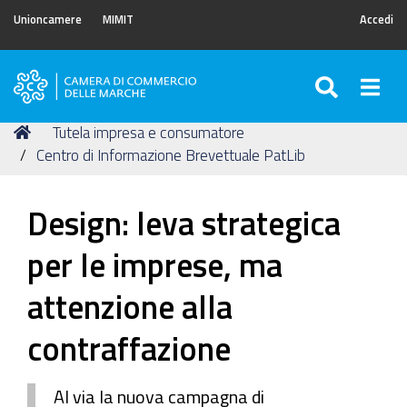
Unioncamere
MIMIT
Accedi
SEARC
Togg
Camera
di
Tu
Home
Tutela impresa e consumatore
Commercio
sei
Centro di Informazione Brevettuale PatLib
delle
qui:
Marche
Design: leva strategica
per le imprese, ma
attenzione alla
contraffazione
Al via la nuova campagna di