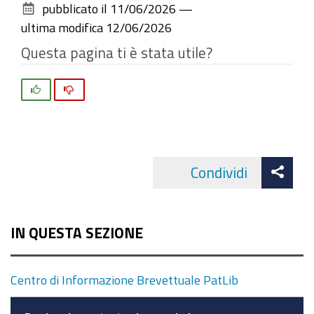
pubblicato il
11/06/2026
—
documento
ultima modifica
12/06/2026
Questa pagina ti è stata utile?
Si
No
Att
Condividi
Facebo
cond
IN QUESTA SEZIONE
Centro di Informazione Brevettuale PatLib