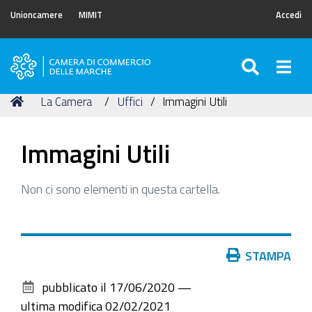
Unioncamere
MIMIT
Accedi
SEARC
Togg
Camera
di
Tu
Home
La Camera
Uffici
Immagini Utili
Commercio
sei
delle
qui:
Marche
Immagini Utili
Non ci sono elementi in questa cartella.
Azioni
STAMPA
sul
pubblicato il
17/06/2020
—
documento
ultima modifica
02/02/2021