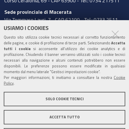
Corso Cefalonia, 69 - CAP 63900 - Tel.: 0734 217511
Sede provinciale di Macerata
Via Tommaso Lauri, 7 - CAP 62100 - Tel.: 0733 2511
USIAMO I COOKIES
Sede provinciale di Pesaro Urbino
Questo sito utilizza cookie tecnici necessari al corretto funzionamento
Corso XI Settembre, 116 - CAP 61121 - Tel.: 0721
delle pagine, e cookie di profilazione di terze parti. Selezionando
Accetta
3571
tutti i cookie
si acconsente all’utilizzo dei cookie analytics e di
profilazione. Chiudendo il banner verranno utilizzati solo i cookie tecnici
TRASPARENZA
necessari alla navigazione e alcuni contenuti potrebbero non essere
disponibili. Le preferenze possono essere modificate in qualsiasi
Amministrazione trasparente
momento dal menu laterale "Gestisci impostazioni cookie".
Per maggiori informazioni, ti invitiamo a consultare la nostra
Cookie
Statistiche Web del sito (fonte Web Analytics Italia)
Policy
.
Contatti
SOLO COOKIE TECNICI
Mappa del sito
Privacy policy
Note legali
ACCETTA TUTTO
Accessibilità
Dichiarazione di accessibilità
Area riservata