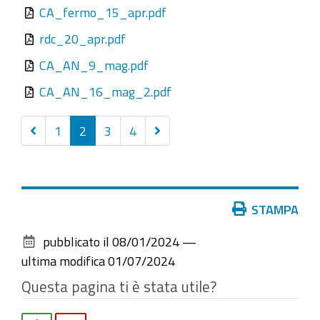
CA_fermo_15_apr.pdf
rdc_20_apr.pdf
CA_AN_9_mag.pdf
CA_AN_16_mag_2.pdf
Precedenti
Successivi
1
2
3
4
20
20
elementi
elementi
Azioni
STAMPA
sul
pubblicato il
08/01/2024
—
documento
ultima modifica
01/07/2024
Questa pagina ti è stata utile?