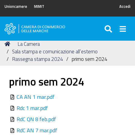
Unioncamere
MIMIT
Accedi
SEARC
Togg
Camera
di
Tu
Home
La Camera
Commercio
sei
Sala stampa e comunicazione all’esterno
delle
qui:
Rassegna stampa 2024
primo sem 2024
Marche
primo sem 2024
CA AN 1 mar.pdf
Rdc 1 mar.pdf
RdC QN 8 feb.pdf
RdC AN 7 mar.pdf