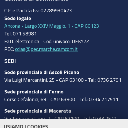
C.F. e Partita Iva
02789930423
Sede legale
Ancona - Largo XXIV Maggio, 1 - CAP 60123
Tel.
071 58981
Fatt. elettronica - Cod. univoco:
UFKY7Z
PEC:
cciaa@pec.marche.camcom.it
SEDI
Sede provinciale di Ascoli Piceno
Via Luigi Mercantini, 25 - CAP 63100 - Tel.: 0736 2791
Sede provinciale di Fermo
Corso Cefalonia, 69 - CAP 63900 - Tel.: 0734 217511
Sede provinciale di Macerata
Via Tommaso Lauri, 7 - CAP 62100 - Tel.: 0733 2511
USIAMO I COOKIES