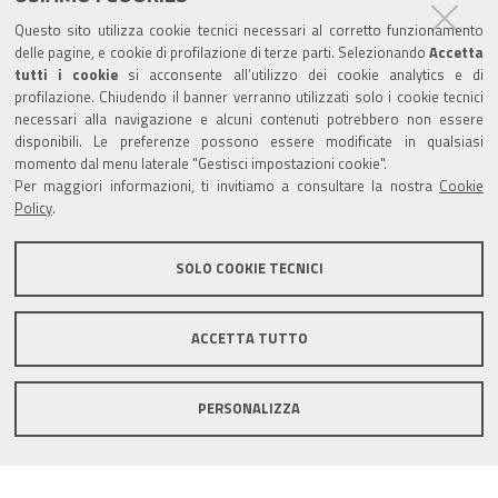
Sede provinciale di Pesaro Urbino
Questo sito utilizza cookie tecnici necessari al corretto funzionamento
Corso XI Settembre, 116 - CAP 61121 - Tel.: 0721
delle pagine, e cookie di profilazione di terze parti. Selezionando
Accetta
3571
tutti i cookie
si acconsente all’utilizzo dei cookie analytics e di
profilazione. Chiudendo il banner verranno utilizzati solo i cookie tecnici
TRASPARENZA
necessari alla navigazione e alcuni contenuti potrebbero non essere
disponibili. Le preferenze possono essere modificate in qualsiasi
Amministrazione trasparente
momento dal menu laterale "Gestisci impostazioni cookie".
Per maggiori informazioni, ti invitiamo a consultare la nostra
Cookie
Statistiche Web del sito (fonte Web Analytics Italia)
Policy
.
Contatti
SOLO COOKIE TECNICI
Mappa del sito
Privacy policy
Note legali
ACCETTA TUTTO
Accessibilità
Dichiarazione di accessibilità
Area riservata
PERSONALIZZA
Statistiche Web del sito (fonte Web Analytics Italia)