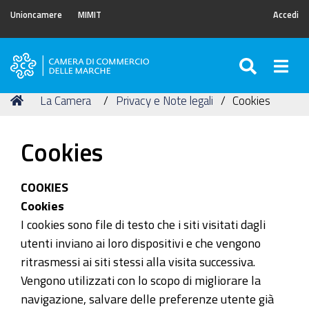
Unioncamere
MIMIT
Accedi
SEARC
Togg
Camera
di
Tu
Home
La Camera
Privacy e Note legali
Cookies
Commercio
sei
delle
qui:
Marche
Cookies
COOKIES
Cookies
I cookies sono file di testo che i siti visitati dagli
utenti inviano ai loro dispositivi e che vengono
ritrasmessi ai siti stessi alla visita successiva.
Vengono utilizzati con lo scopo di migliorare la
navigazione, salvare delle preferenze utente già