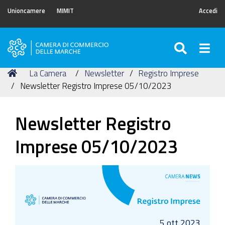
Unioncamere
MIMIT
Accedi
SEARC
Togg
Camera
di
Tu
Home
La Camera
Newsletter
Registro Imprese
Commercio
sei
Newsletter Registro Imprese 05/10/2023
delle
qui:
Marche
Newsletter Registro
Imprese 05/10/2023
5 ott 2023