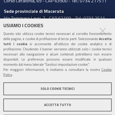
Corso Cefalonia, 69 - CAP 63900 - Tel.: 0734 217511
Sede provinciale di Macerata
Via Tommaso Lauri, 7 - CAP 62100 - Tel.: 0733 2511
USIAMO I COOKIES
Sede provinciale di Pesaro Urbino
Questo sito utilizza cookie tecnici necessari al corretto funzionamento
Corso XI Settembre, 116 - CAP 61121 - Tel.: 0721
delle pagine, e cookie di profilazione di terze parti. Selezionando
Accetta
3571
tutti i cookie
si acconsente all’utilizzo dei cookie analytics e di
profilazione. Chiudendo il banner verranno utilizzati solo i cookie tecnici
TRASPARENZA
necessari alla navigazione e alcuni contenuti potrebbero non essere
disponibili. Le preferenze possono essere modificate in qualsiasi
Amministrazione trasparente
momento dal menu laterale "Gestisci impostazioni cookie".
Per maggiori informazioni, ti invitiamo a consultare la nostra
Cookie
Statistiche Web del sito (fonte Web Analytics Italia)
Policy
.
Contatti
SOLO COOKIE TECNICI
Mappa del sito
Privacy policy
Note legali
ACCETTA TUTTO
Accessibilità
Dichiarazione di accessibilità
Area riservata