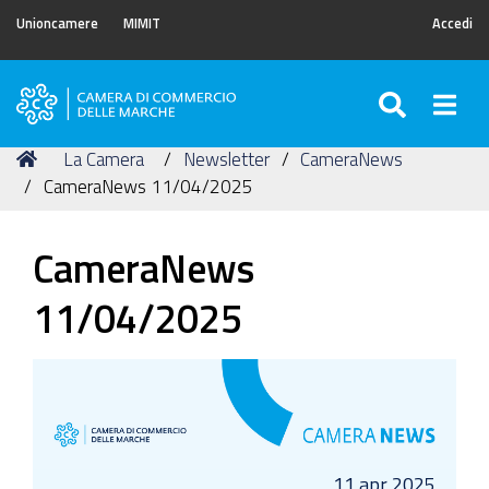
Unioncamere
MIMIT
Accedi
SEARC
Togg
Camera
di
Tu
Home
La Camera
Newsletter
CameraNews
Commercio
sei
CameraNews 11/04/2025
delle
qui:
Marche
CameraNews
11/04/2025
11 apr 2025