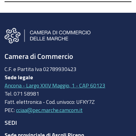
Camera di Commercio
C.F. e Partita Iva
02789930423
Sede legale
Ancona - Largo XXIV Maggio, 1 - CAP 60123
Tel.
071 58981
Fatt. elettronica - Cod. univoco:
UFKY7Z
PEC:
cciaa@pec.marche.camcom.it
SEDI
Sede provinciale di Ascoli Piceno