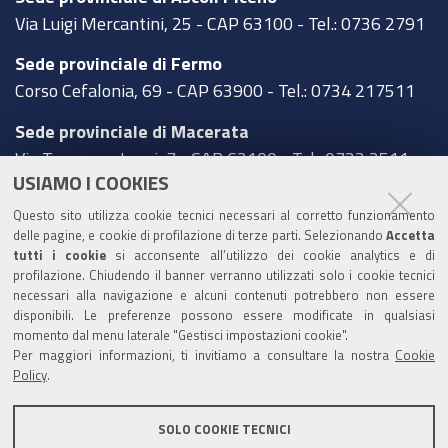
Via Luigi Mercantini, 25 - CAP 63100 - Tel.: 0736 2791
Sede provinciale di Fermo
Corso Cefalonia, 69 - CAP 63900 - Tel.: 0734 217511
Sede provinciale di Macerata
Via Tommaso Lauri, 7 - CAP 62100 - Tel.: 0733 2511
USIAMO I COOKIES
Sede provinciale di Pesaro Urbino
Questo sito utilizza cookie tecnici necessari al corretto funzionamento
Corso XI Settembre, 116 - CAP 61121 - Tel.: 0721
delle pagine, e cookie di profilazione di terze parti. Selezionando
Accetta
3571
tutti i cookie
si acconsente all’utilizzo dei cookie analytics e di
profilazione. Chiudendo il banner verranno utilizzati solo i cookie tecnici
TRASPARENZA
necessari alla navigazione e alcuni contenuti potrebbero non essere
disponibili. Le preferenze possono essere modificate in qualsiasi
Amministrazione trasparente
momento dal menu laterale "Gestisci impostazioni cookie".
Per maggiori informazioni, ti invitiamo a consultare la nostra
Cookie
Statistiche Web del sito (fonte Web Analytics Italia)
Policy
.
Contatti
SOLO COOKIE TECNICI