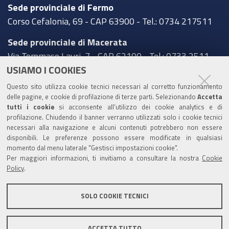
Sede provinciale di Fermo
Corso Cefalonia, 69 - CAP 63900 - Tel.: 0734 217511
Sede provinciale di Macerata
Via Tommaso Lauri, 7 - CAP 62100 - Tel.: 0733 2511
USIAMO I COOKIES
Sede provinciale di Pesaro Urbino
Questo sito utilizza cookie tecnici necessari al corretto funzionamento
Corso XI Settembre, 116 - CAP 61121 - Tel.: 0721
delle pagine, e cookie di profilazione di terze parti. Selezionando
Accetta
3571
tutti i cookie
si acconsente all’utilizzo dei cookie analytics e di
profilazione. Chiudendo il banner verranno utilizzati solo i cookie tecnici
TRASPARENZA
necessari alla navigazione e alcuni contenuti potrebbero non essere
disponibili. Le preferenze possono essere modificate in qualsiasi
Amministrazione trasparente
momento dal menu laterale "Gestisci impostazioni cookie".
Per maggiori informazioni, ti invitiamo a consultare la nostra
Cookie
Statistiche Web del sito (fonte Web Analytics Italia)
Policy
.
Contatti
SOLO COOKIE TECNICI
Mappa del sito
Privacy policy
Note legali
ACCETTA TUTTO