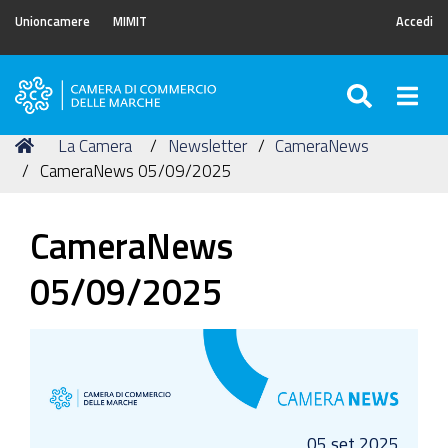
Unioncamere
MIMIT
Accedi
SEARC
Togg
Camera
di
Tu
Home
La Camera
Newsletter
CameraNews
Commercio
sei
CameraNews 05/09/2025
delle
qui:
Marche
CameraNews
05/09/2025
05 set 2025