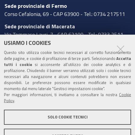
Sede provinciale di Fermo
Corso Cefalonia, 69 - CAP 63900 - Tel.: 0734 217511
Sede provinciale di Macerata
Via Tommaso Lauri, 7 - CAP 62100 - Tel.: 0733 2511
USIAMO I COOKIES
Sede provinciale di Pesaro Urbino
Questo sito utilizza cookie tecnici necessari al corretto funzionamento
Corso XI Settembre, 116 - CAP 61121 - Tel.: 0721
delle pagine, e cookie di profilazione di terze parti. Selezionando
Accetta
3571
tutti i cookie
si acconsente all’utilizzo dei cookie analytics e di
profilazione. Chiudendo il banner verranno utilizzati solo i cookie tecnici
TRASPARENZA
necessari alla navigazione e alcuni contenuti potrebbero non essere
disponibili. Le preferenze possono essere modificate in qualsiasi
Amministrazione trasparente
momento dal menu laterale "Gestisci impostazioni cookie".
Per maggiori informazioni, ti invitiamo a consultare la nostra
Cookie
Statistiche Web del sito (fonte Web Analytics Italia)
Policy
.
Contatti
SOLO COOKIE TECNICI
Mappa del sito
Privacy policy
Note legali