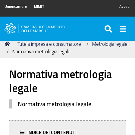
Unioncamere
MIMIT
Accedi
SEARC
Togg
Camera
di
Tu
Home
Tutela impresa e consumatore
Metrologia legale
Commercio
sei
Normativa metrologia legale
delle
qui:
Marche
Normativa metrologia
legale
Normativa metrologia legale
INDICE DEI CONTENUTI