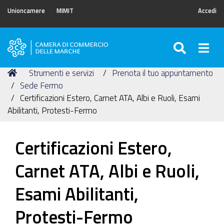
Unioncamere
MIMIT
Accedi
SEARC
Togg
Camera
di
Tu
Home
Strumenti e servizi
Prenota il tuo appuntamento
Commercio
sei
Sede Fermo
delle
qui:
Certificazioni Estero, Carnet ATA, Albi e Ruoli, Esami
Marche
Abilitanti, Protesti-Fermo
Certificazioni Estero,
Carnet ATA, Albi e Ruoli,
Esami Abilitanti,
Protesti-Fermo