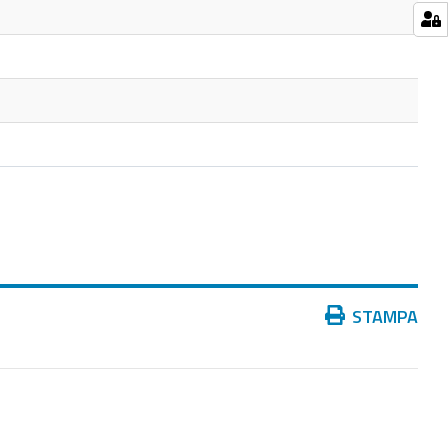
Azioni
STAMPA
sul
documento