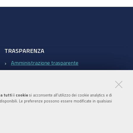
TRASPARENZA
Amministrazione trasparente
Statistiche Web del sito (fonte Web Analytics Italia)
Contatti
a tutti i cookie
si acconsente all’utilizzo dei cookie analytics e di
 disponibili. Le preferenze possono essere modificate in qualsiasi