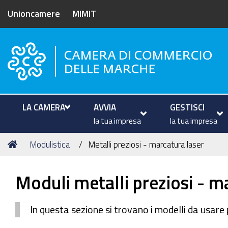
Unioncamere
MIMIT
Camera di Commercio delle M
LA CAMERA
AVVIA
GESTISCI
la tua impresa
la tua impresa
Tu
Home
Modulistica
Metalli preziosi - marcatura laser
sei
qui:
Moduli metalli preziosi - m
In questa sezione si trovano i modelli da usare 