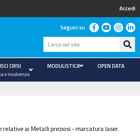
Accedi
facebook
youtube
instag
li
Seguici su
Cerca
nel
sito
SCI CRISI
MODULISTICA
OPEN DATA
a e insolvenza
 relative ai Metalli preziosi - marcatura laser.