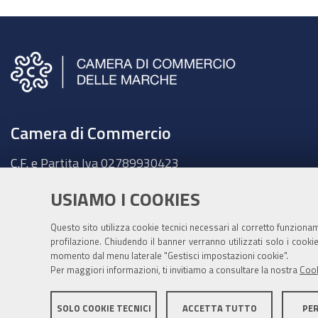
Camera di Commercio
C.F. e Partita Iva
02789930423
Sede legale
USIAMO I COOKIES
Ancona - Largo XXIV Maggio, 1 - CAP 60123
Tel.
071 58981
Questo sito utilizza cookie tecnici necessari al corretto funziona
Fatt. elettronica - Cod. univoco:
UFKY7Z
profilazione. Chiudendo il banner verranno utilizzati solo i cook
momento dal menu laterale "Gestisci impostazioni cookie".
PEC:
cciaa@pec.marche.camcom.it
Per maggiori informazioni, ti invitiamo a consultare la nostra
Cook
SOLO COOKIE TECNICI
ACCETTA TUTTO
PE