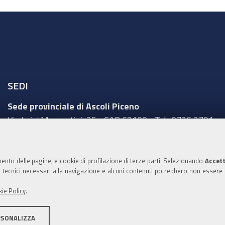
SEDI
Sede provinciale di Ascoli Piceno
Via Luigi Mercantini, 25 - CAP 63100 - Tel.: 0736 2791
Sede provinciale di Fermo
Corso Cefalonia, 69 - CAP 63900 - Tel.: 0734 217511
mento delle pagine, e cookie di profilazione di terze parti. Selezionando
Accett
ie tecnici necessari alla navigazione e alcuni contenuti potrebbero non essere
Sede provinciale di Macerata
Via Tommaso Lauri, 7 - CAP 62100 - Tel.: 0733 2511
ie Policy
.
Sede provinciale di Pesaro Urbino
RSONALIZZA
Corso XI Settembre, 116 - CAP 61121 - Tel.: 0721