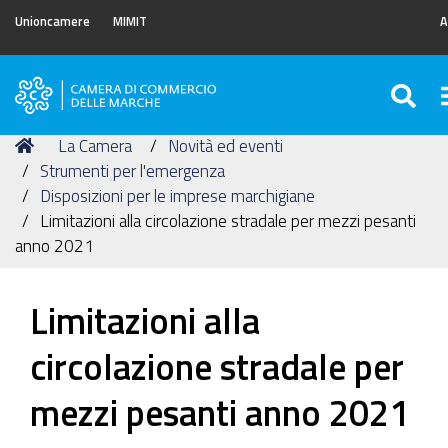
Unioncamere
MIMIT
A
SE
Camera
di
Tu
Home
La Camera
Novità ed eventi
Commercio
sei
Strumenti per l'emergenza
delle
qui:
Disposizioni per le imprese marchigiane
Marche
Limitazioni alla circolazione stradale per mezzi pesanti
anno 2021
Limitazioni alla
circolazione stradale per
mezzi pesanti anno 2021