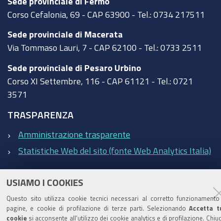
Sede provinciale di Fermo
Corso Cefalonia, 69 - CAP 63900 - Tel.: 0734 217511
Sede provinciale di Macerata
Via Tommaso Lauri, 7 - CAP 62100 - Tel.: 0733 2511
Sede provinciale di Pesaro Urbino
Corso XI Settembre, 116 - CAP 61121 - Tel.: 0721
3571
TRASPARENZA
Amministrazione trasparente
Statistiche Web del sito (fonte Web Analytics Italia)
Contatti
USIAMO I COOKIES
Questo sito utilizza cookie tecnici necessari al corretto funzionamento
Mappa del sito
Privacy policy
Note legali
pagine, e cookie di profilazione di terze parti. Selezionando
Accetta tu
Accessibilità
Dichiarazione di accessibilità
cookie
si acconsente all’utilizzo dei cookie analytics e di profilazione. Chi