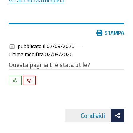
Vai alla notizia completa
Azioni
STAMPA
sul
pubblicato il
02/09/2020
—
documento
ultima modifica
02/09/2020
Questa pagina ti è stata utile?
Si
No
Att
Condividi
Facebo
cond