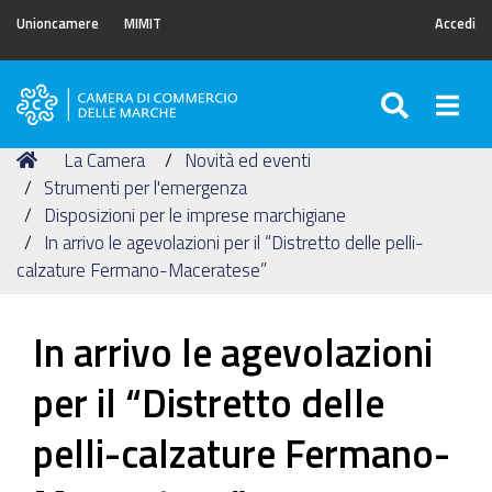
Unioncamere
MIMIT
Accedi
SEARC
Togg
Camera
di
Tu
Home
La Camera
Novità ed eventi
Commercio
sei
Strumenti per l'emergenza
delle
qui:
Disposizioni per le imprese marchigiane
Marche
In arrivo le agevolazioni per il “Distretto delle pelli-
calzature Fermano-Maceratese”
In arrivo le agevolazioni
per il “Distretto delle
pelli-calzature Fermano-