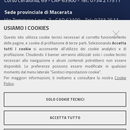
Corso Cefalonia, 69 - CAP 63900 - Tel.: 0734 217511
Sede provinciale di Macerata
Via Tommaso Lauri, 7 - CAP 62100 - Tel.: 0733 2511
USIAMO I COOKIES
Sede provinciale di Pesaro Urbino
Questo sito utilizza cookie tecnici necessari al corretto funzionamento
Corso XI Settembre, 116 - CAP 61121 - Tel.: 0721
delle pagine, e cookie di profilazione di terze parti. Selezionando
Accetta
3571
tutti i cookie
si acconsente all’utilizzo dei cookie analytics e di
profilazione. Chiudendo il banner verranno utilizzati solo i cookie tecnici
TRASPARENZA
necessari alla navigazione e alcuni contenuti potrebbero non essere
disponibili. Le preferenze possono essere modificate in qualsiasi
Amministrazione trasparente
momento dal menu laterale "Gestisci impostazioni cookie".
Per maggiori informazioni, ti invitiamo a consultare la nostra
Cookie
Statistiche Web del sito (fonte Web Analytics Italia)
Policy
.
Contatti
SOLO COOKIE TECNICI
Mappa del sito
Privacy policy
Note legali
ACCETTA TUTTO
Accessibilità
Dichiarazione di accessibilità
Area riservata