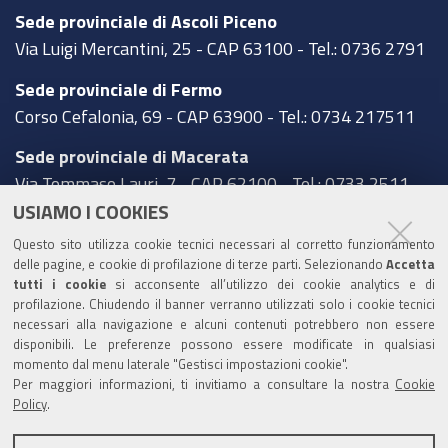
Sede provinciale di Ascoli Piceno
Via Luigi Mercantini, 25 - CAP 63100 - Tel.: 0736 2791
Sede provinciale di Fermo
Corso Cefalonia, 69 - CAP 63900 - Tel.: 0734 217511
Sede provinciale di Macerata
Via Tommaso Lauri, 7 - CAP 62100 - Tel.: 0733 2511
USIAMO I COOKIES
Sede provinciale di Pesaro Urbino
Questo sito utilizza cookie tecnici necessari al corretto funzionamento
Corso XI Settembre, 116 - CAP 61121 - Tel.: 0721
delle pagine, e cookie di profilazione di terze parti. Selezionando
Accetta
3571
tutti i cookie
si acconsente all’utilizzo dei cookie analytics e di
profilazione. Chiudendo il banner verranno utilizzati solo i cookie tecnici
TRASPARENZA
necessari alla navigazione e alcuni contenuti potrebbero non essere
disponibili. Le preferenze possono essere modificate in qualsiasi
Amministrazione trasparente
momento dal menu laterale "Gestisci impostazioni cookie".
Per maggiori informazioni, ti invitiamo a consultare la nostra
Cookie
Statistiche Web del sito (fonte Web Analytics Italia)
Policy
.
Contatti