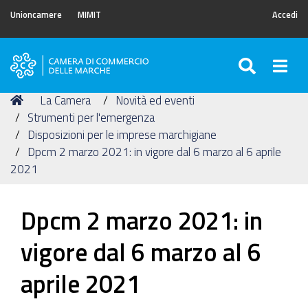
Unioncamere
MIMIT
Accedi
SEARC
Togg
Camera
di
Tu
Home
La Camera
Novità ed eventi
Commercio
sei
Strumenti per l'emergenza
delle
qui:
Disposizioni per le imprese marchigiane
Marche
Dpcm 2 marzo 2021: in vigore dal 6 marzo al 6 aprile
2021
Dpcm 2 marzo 2021: in
vigore dal 6 marzo al 6
aprile 2021