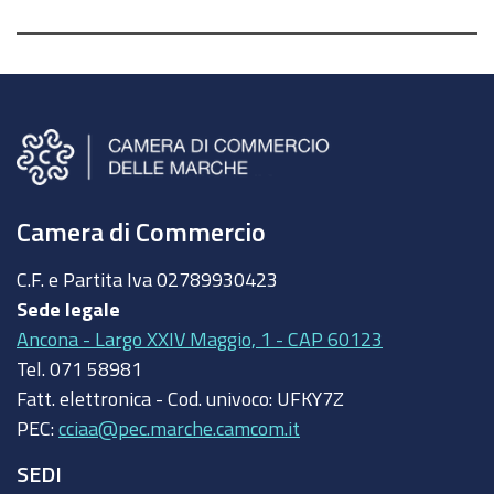
Camera di Commercio
C.F. e Partita Iva
02789930423
Sede legale
Ancona - Largo XXIV Maggio, 1 - CAP 60123
Tel.
071 58981
Fatt. elettronica - Cod. univoco:
UFKY7Z
PEC:
cciaa@pec.marche.camcom.it
SEDI