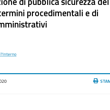
zione di pubblica sicurezza del
ermini procedimentali e di
mministrativi
l'Interno
Azioni
020
STA
sul
documento