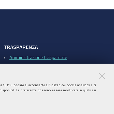
TRASPARENZA
Amministrazione trasparente
Statistiche Web del sito (fonte Web Analytics Italia)
Contatti
a tutti i cookie
si acconsente all’utilizzo dei cookie analytics e di
 disponibili. Le preferenze possono essere modificate in qualsiasi