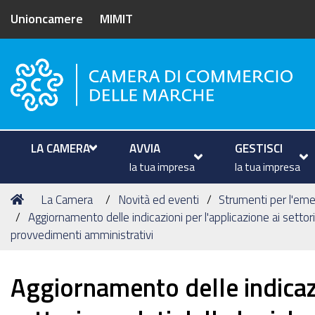
Unioncamere
MIMIT
Camera di Commercio delle M
LA CAMERA
AVVIA
GESTISCI
la tua impresa
la tua impresa
Tu
Home
La Camera
Novità ed eventi
Strumenti per l'em
sei
Aggiornamento delle indicazioni per l'applicazione ai settori
qui:
provvedimenti amministrativi
Aggiornamento delle indicazi