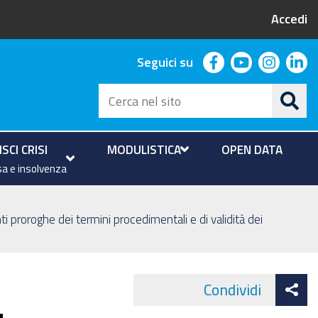
Accedi
facebook
youtube
instag
li
Seguici su
Cerca
nel
sito
SCI CRISI
MODULISTICA
OPEN DATA
a e insolvenza
ti proroghe dei termini procedimentali e di validità dei
At
Condividi
Face
co