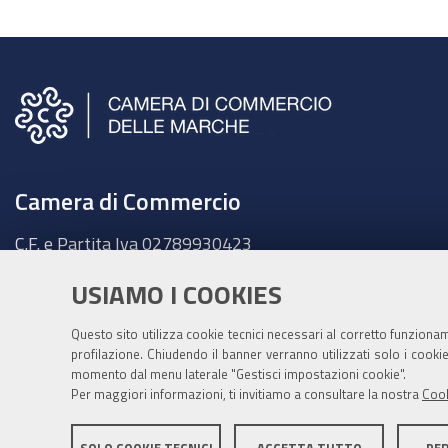
Camera di Commercio
C.F. e Partita Iva
02789930423
Sede legale
USIAMO I COOKIES
Ancona - Largo XXIV Maggio, 1 - CAP 60123
Tel.
071 58981
Questo sito utilizza cookie tecnici necessari al corretto funziona
Fatt. elettronica - Cod. univoco:
UFKY7Z
profilazione. Chiudendo il banner verranno utilizzati solo i cook
momento dal menu laterale "Gestisci impostazioni cookie".
PEC:
cciaa@pec.marche.camcom.it
Per maggiori informazioni, ti invitiamo a consultare la nostra
Cook