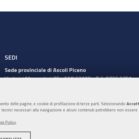
SEDI
Sede provinciale di Ascoli Piceno
Via Luigi Mercantini, 25 - CAP 63100 - Tel.: 0736 2791
Sede provinciale di Fermo
Corso Cefalonia, 69 - CAP 63900 - Tel.: 0734 217511
mento delle pagine, e cookie di profilazione di terze parti. Selezionando
Accett
ie tecnici necessari alla navigazione e alcuni contenuti potrebbero non essere
Sede provinciale di Macerata
Via Tommaso Lauri, 7 - CAP 62100 - Tel.: 0733 2511
ie Policy
.
Sede provinciale di Pesaro Urbino