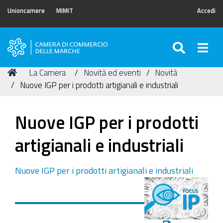
Unioncamere
MIMIT
Accedi
SEARC
Togg
Camera
di
Tu
Home
La Camera
Novità ed eventi
Novità
Commercio
sei
Nuove IGP per i prodotti artigianali e industriali
delle
qui:
Marche
Nuove IGP per i prodotti
artigianali e industriali
Nuove IGP per i prodotti artigianali e industriali