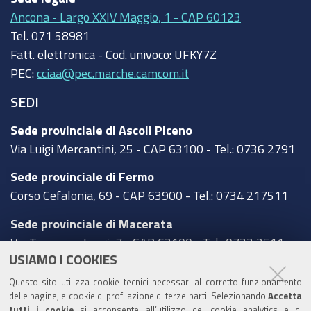
Ancona - Largo XXIV Maggio, 1 - CAP 60123
Tel.
071 58981
Fatt. elettronica - Cod. univoco:
UFKY7Z
PEC:
cciaa@pec.marche.camcom.it
SEDI
Sede provinciale di Ascoli Piceno
Via Luigi Mercantini, 25 - CAP 63100 - Tel.: 0736 2791
Sede provinciale di Fermo
Corso Cefalonia, 69 - CAP 63900 - Tel.: 0734 217511
Sede provinciale di Macerata
Via Tommaso Lauri, 7 - CAP 62100 - Tel.: 0733 2511
USIAMO I COOKIES
Sede provinciale di Pesaro Urbino
Questo sito utilizza cookie tecnici necessari al corretto funzionamento
Corso XI Settembre, 116 - CAP 61121 - Tel.: 0721
delle pagine, e cookie di profilazione di terze parti. Selezionando
Accetta
3571
tutti i cookie
si acconsente all’utilizzo dei cookie analytics e di