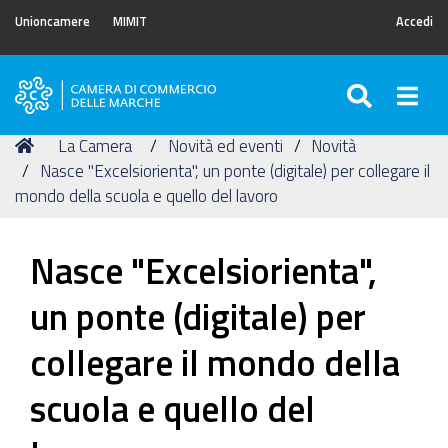
Unioncamere
MIMIT
Accedi
SEARC
Togg
Camera
di
Tu
Home
La Camera
Novità ed eventi
Novità
Commercio
sei
Nasce "Excelsiorienta", un ponte (digitale) per collegare il
delle
qui:
mondo della scuola e quello del lavoro
Marche
Nasce "Excelsiorienta",
un ponte (digitale) per
collegare il mondo della
scuola e quello del