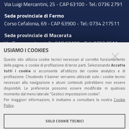
Via Luigi Mercantini, 25 - CAP 63100 - Tel.: 0736 2791
Sede provinciale di Fermo
Corso Cefalonia, 69 - CAP 63900 - Tel.: 0734 217511
Sede provinciale di Macerata
Via Tommaso Lauri, 7 - CAP 62100 - Tel.: 0733 2511
USIAMO I COOKIES
Sede provinciale di Pesaro Urbino
Questo sito utilizza cookie tecnici necessari al corretto funzionamento
Corso XI Settembre, 116 - CAP 61121 - Tel.: 0721
delle pagine, e cookie di profilazione di terze parti. Selezionando
Accetta
3571
tutti i cookie
si acconsente all’utilizzo dei cookie analytics e di
profilazione. Chiudendo il banner verranno utilizzati solo i cookie tecnici
TRASPARENZA
necessari alla navigazione e alcuni contenuti potrebbero non essere
disponibili. Le preferenze possono essere modificate in qualsiasi
Amministrazione trasparente
momento dal menu laterale "Gestisci impostazioni cookie".
Per maggiori informazioni, ti invitiamo a consultare la nostra
Cookie
Statistiche Web del sito (fonte Web Analytics Italia)
Policy
.
Contatti
SOLO COOKIE TECNICI