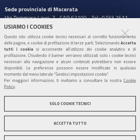
Sede provinciale di Macerata
Via Tommaso Lauri, 7 - CAP 62100 - Tel.: 0733 2511
USIAMO I COOKIES
Sede provinciale di Pesaro Urbino
Questo sito utilizza cookie tecnici necessari al corretto funzionamento
Corso XI Settembre, 116 - CAP 61121 - Tel.: 0721
delle pagine, e cookie di profilazione di terze parti. Selezionando
Accetta
3571
tutti i cookie
si acconsente all’utilizzo dei cookie analytics e di
profilazione. Chiudendo il banner verranno utilizzati solo i cookie tecnici
TRASPARENZA
necessari alla navigazione e alcuni contenuti potrebbero non essere
disponibili. Le preferenze possono essere modificate in qualsiasi
Amministrazione trasparente
momento dal menu laterale "Gestisci impostazioni cookie".
Per maggiori informazioni, ti invitiamo a consultare la nostra
Cookie
Statistiche Web del sito (fonte Web Analytics Italia)
Policy
.
Contatti
SOLO COOKIE TECNICI
Mappa del sito
Privacy policy
Note legali
ACCETTA TUTTO
Accessibilità
Dichiarazione di accessibilità
Area riservata