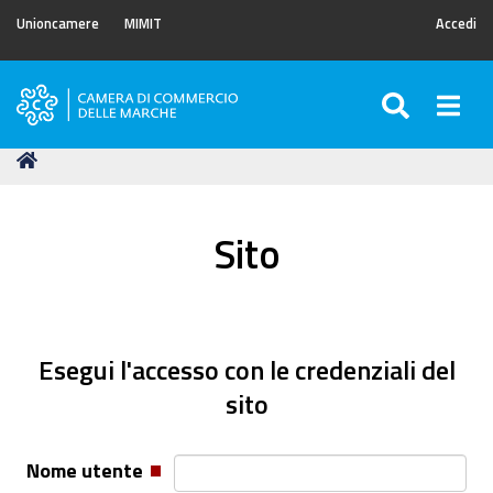
Unioncamere
MIMIT
Accedi
SEARC
Togg
Camera
di
Tu
Home
Commercio
sei
delle
qui:
Marche
Sito
Esegui l'accesso con le credenziali del
sito
Nome utente