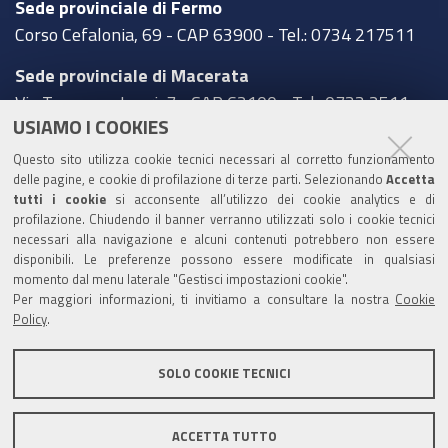
Sede provinciale di Fermo
Corso Cefalonia, 69 - CAP 63900 - Tel.: 0734 217511
Sede provinciale di Macerata
Via Tommaso Lauri, 7 - CAP 62100 - Tel.: 0733 2511
USIAMO I COOKIES
Sede provinciale di Pesaro Urbino
Questo sito utilizza cookie tecnici necessari al corretto funzionamento
Corso XI Settembre, 116 - CAP 61121 - Tel.: 0721
delle pagine, e cookie di profilazione di terze parti. Selezionando
Accetta
3571
tutti i cookie
si acconsente all’utilizzo dei cookie analytics e di
profilazione. Chiudendo il banner verranno utilizzati solo i cookie tecnici
TRASPARENZA
necessari alla navigazione e alcuni contenuti potrebbero non essere
disponibili. Le preferenze possono essere modificate in qualsiasi
Amministrazione trasparente
momento dal menu laterale "Gestisci impostazioni cookie".
Per maggiori informazioni, ti invitiamo a consultare la nostra
Cookie
Statistiche Web del sito (fonte Web Analytics Italia)
Policy
.
Contatti
SOLO COOKIE TECNICI
Mappa del sito
Privacy policy
Note legali
ACCETTA TUTTO
Accessibilità
Dichiarazione di accessibilità