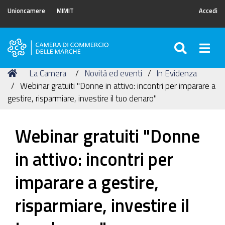
Unioncamere
MIMIT
Accedi
SEARC
Togg
Camera
di
Tu
Home
La Camera
Novità ed eventi
In Evidenza
Commercio
sei
Webinar gratuiti "Donne in attivo: incontri per imparare a
delle
qui:
gestire, risparmiare, investire il tuo denaro"
Marche
Webinar gratuiti "Donne
in attivo: incontri per
imparare a gestire,
risparmiare, investire il