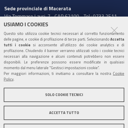
Sede provinciale di Macerata
Via Tommaso Lauri, 7 - CAP 62100 - Tel.: 0733 2511
USIAMO I COOKIES
Sede provinciale di Pesaro Urbino
Questo sito utilizza cookie tecnici necessari al corretto funzionamento
Corso XI Settembre, 116 - CAP 61121 - Tel.: 0721
delle pagine, e cookie di profilazione di terze parti. Selezionando
Accetta
3571
tutti i cookie
si acconsente all’utilizzo dei cookie analytics e di
profilazione. Chiudendo il banner verranno utilizzati solo i cookie tecnici
TRASPARENZA
necessari alla navigazione e alcuni contenuti potrebbero non essere
disponibili. Le preferenze possono essere modificate in qualsiasi
Amministrazione trasparente
momento dal menu laterale "Gestisci impostazioni cookie".
Per maggiori informazioni, ti invitiamo a consultare la nostra
Cookie
Statistiche Web del sito (fonte Web Analytics Italia)
Policy
.
Contatti
SOLO COOKIE TECNICI
Mappa del sito
Privacy policy
Note legali
ACCETTA TUTTO
Accessibilità
Dichiarazione di accessibilità
Area riservata