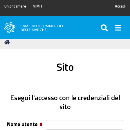
Unioncamere
MIMIT
Accedi
SEARC
Togg
Camera
di
Tu
Home
Commercio
sei
delle
qui:
Marche
Sito
Esegui l'accesso con le credenziali del
sito
Nome utente