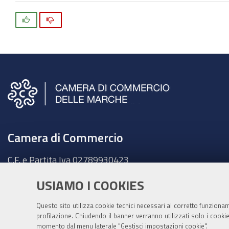
Si
No
Camera di Commercio
C.F. e Partita Iva
02789930423
Sede legale
USIAMO I COOKIES
Ancona - Largo XXIV Maggio, 1 - CAP 60123
Tel.
071 58981
Questo sito utilizza cookie tecnici necessari al corretto funziona
Fatt. elettronica - Cod. univoco:
UFKY7Z
profilazione. Chiudendo il banner verranno utilizzati solo i cook
momento dal menu laterale "Gestisci impostazioni cookie".
PEC:
cciaa@pec.marche.camcom.it