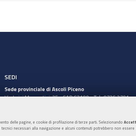
SEDI
Sede provinciale di Ascoli Piceno
Via Luigi Mercantini, 25 - CAP 63100 - Tel.: 0736 2791
Sede provinciale di Fermo
Corso Cefalonia, 69 - CAP 63900 - Tel.: 0734 217511
mento delle pagine, e cookie di profilazione di terze parti. Selezionando
Accett
ie tecnici necessari alla navigazione e alcuni contenuti potrebbero non essere
Sede provinciale di Macerata