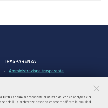
documento
TRASPARENZA
Amministrazione trasparente
Statistiche Web del sito (fonte Web Analytics Italia)
Contatti
a tutti i cookie
si acconsente all’utilizzo dei cookie analytics e di
 disponibili. Le preferenze possono essere modificate in qualsiasi