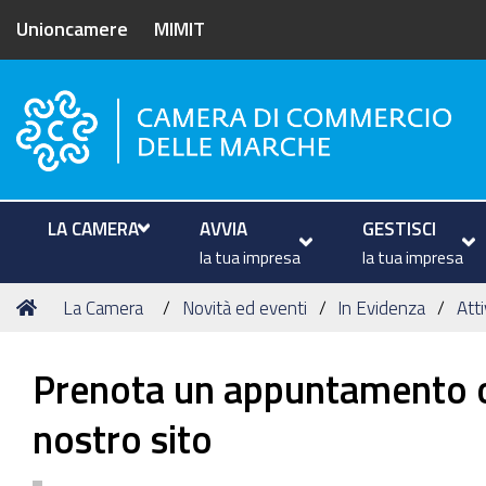
Unioncamere
MIMIT
Camera di Commercio delle M
LA CAMERA
AVVIA
GESTISCI
la tua impresa
la tua impresa
Tu
Home
La Camera
Novità ed eventi
In Evidenza
Att
sei
qui:
Prenota un appuntamento on 
nostro sito