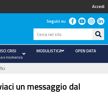
Accedi
facebook
youtube
instag
li
Seguici su
Cerca
nel
sito
SCI CRISI
MODULISTICA
OPEN DATA
a e insolvenza
fici
viaci un messaggio dal