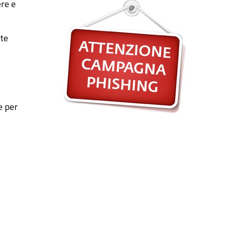
ere e
ate
e per