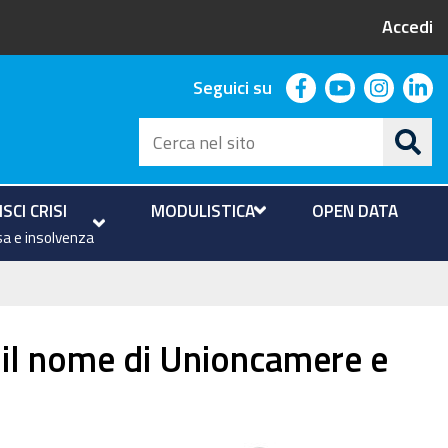
Accedi
facebook
youtube
instag
li
Seguici su
Cerca
nel
sito
SCI CRISI
MODULISTICA
OPEN DATA
a e insolvenza
e il nome di Unioncamere e