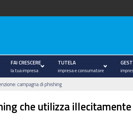
arche
FAI CRESCERE
TUTELA
GESTI
la tua impresa
impresa e consumatore
impres
enzione: campagna di phishing
ng che utilizza illecitament