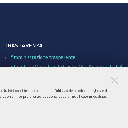
TRASPARENZA
Amministrazione trasparente
Statistiche Web del sito (fonte Web Analytics Italia)
Contatti
a tutti i cookie
si acconsente all’utilizzo dei cookie analytics e di
 disponibili. Le preferenze possono essere modificate in qualsiasi