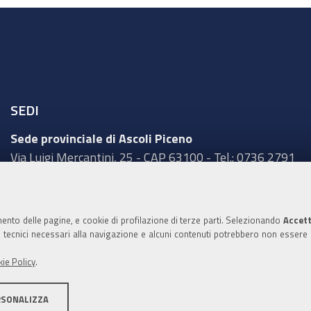
SEDI
Sede provinciale di Ascoli Piceno
Via Luigi Mercantini, 25 - CAP 63100 - Tel.: 0736 2791
Sede provinciale di Fermo
Corso Cefalonia, 69 - CAP 63900 - Tel.: 0734 217511
mento delle pagine, e cookie di profilazione di terze parti. Selezionando
Accett
Sede provinciale di Macerata
ie tecnici necessari alla navigazione e alcuni contenuti potrebbero non essere
Via Tommaso Lauri, 7 - CAP 62100 - Tel.: 0733 2511
ie Policy
.
Sede provinciale di Pesaro Urbino
Corso XI Settembre, 116 - CAP 61121 - Tel.: 0721
RSONALIZZA