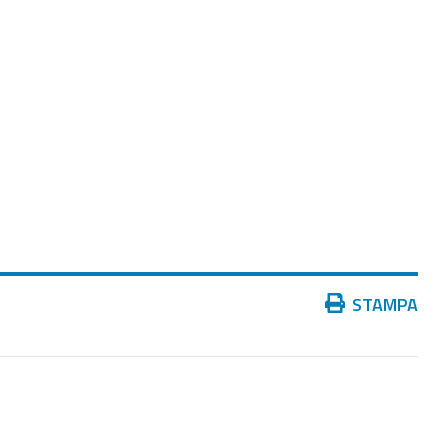
Azioni
STAMPA
sul
documento