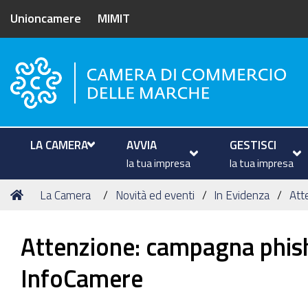
Unioncamere
MIMIT
Camera di Commercio delle M
LA CAMERA
AVVIA
GESTISCI
la tua impresa
la tua impresa
Tu
Home
La Camera
Novità ed eventi
In Evidenza
Att
sei
qui:
Attenzione: campagna phishi
InfoCamere