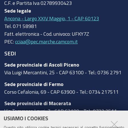
C.F. e Partita Iva
02789930423
Sede legale
Ancona - Largo XXIV Maggio, 1 - CAP 60123
Tel.
071 58981
Fatt. elettronica - Cod. univoco:
UFKY7Z
PEC:
cciaa@pec.marche.camcom.it
SEDI
Sede provinciale di Ascoli Piceno
Via Luigi Mercantini, 25 - CAP 63100 - Tel.: 0736 2791
Sede provinciale di Fermo
Corso Cefalonia, 69 - CAP 63900 - Tel.: 0734 217511
Sede provinciale di Macerata
Via Tommaso Lauri, 7 - CAP 62100 - Tel.: 0733 2511
USIAMO I COOKIES
Sede provinciale di Pesaro Urbino
Questo sito utilizza cookie tecnici necessari al corretto funzionamento