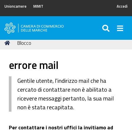
Unioncamere
MIMIT
Accedi
SEARC
Togg
Camera
di
Tu
Home
Blocco
Commercio
sei
delle
qui:
Marche
errore mail
Gentile utente, l'indirizzo mail che ha
cercato di contattare non è abilitato a
ricevere messaggi pertanto, la sua mail
non è stata recapitata.
Per contattare i nostri uffici la invitiamo ad