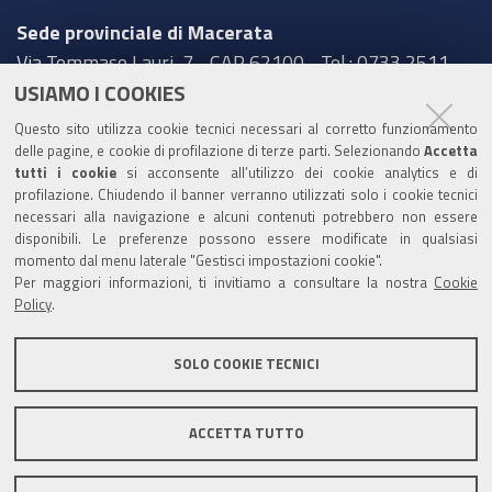
Sede provinciale di Macerata
Via Tommaso Lauri, 7 - CAP 62100 - Tel.: 0733 2511
USIAMO I COOKIES
Sede provinciale di Pesaro Urbino
Questo sito utilizza cookie tecnici necessari al corretto funzionamento
Corso XI Settembre, 116 - CAP 61121 - Tel.: 0721
delle pagine, e cookie di profilazione di terze parti. Selezionando
Accetta
3571
tutti i cookie
si acconsente all’utilizzo dei cookie analytics e di
profilazione. Chiudendo il banner verranno utilizzati solo i cookie tecnici
TRASPARENZA
necessari alla navigazione e alcuni contenuti potrebbero non essere
disponibili. Le preferenze possono essere modificate in qualsiasi
Amministrazione trasparente
momento dal menu laterale "Gestisci impostazioni cookie".
Per maggiori informazioni, ti invitiamo a consultare la nostra
Cookie
Statistiche Web del sito (fonte Web Analytics Italia)
Policy
.
Contatti
SOLO COOKIE TECNICI
Mappa del sito
Privacy policy
Note legali
ACCETTA TUTTO
Accessibilità
Dichiarazione di accessibilità
Area riservata