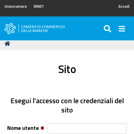
Unioncamere
MIMIT
Accedi
SEARC
Togg
Camera
di
Tu
Home
Commercio
sei
delle
qui:
Marche
Sito
Esegui l'accesso con le credenziali del
sito
Nome utente