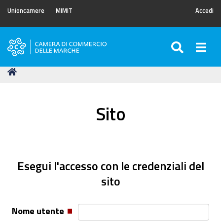
Unioncamere
MIMIT
Accedi
SEARC
Togg
Camera
di
Tu
Home
Commercio
sei
delle
qui:
Marche
Sito
Esegui l'accesso con le credenziali del
sito
Nome utente