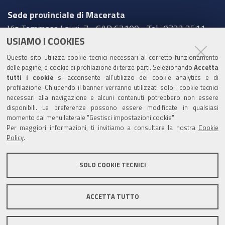
Sede provinciale di Macerata
Via Tommaso Lauri, 7 - CAP 62100 - Tel.: 0733 2511
USIAMO I COOKIES
Sede provinciale di Pesaro Urbino
Questo sito utilizza cookie tecnici necessari al corretto funzionamento
Corso XI Settembre, 116 - CAP 61121 - Tel.: 0721
delle pagine, e cookie di profilazione di terze parti. Selezionando
Accetta
3571
tutti i cookie
si acconsente all’utilizzo dei cookie analytics e di
profilazione. Chiudendo il banner verranno utilizzati solo i cookie tecnici
TRASPARENZA
necessari alla navigazione e alcuni contenuti potrebbero non essere
disponibili. Le preferenze possono essere modificate in qualsiasi
Amministrazione trasparente
momento dal menu laterale "Gestisci impostazioni cookie".
Per maggiori informazioni, ti invitiamo a consultare la nostra
Cookie
Statistiche Web del sito (fonte Web Analytics Italia)
Policy
.
Contatti
SOLO COOKIE TECNICI
Mappa del sito
Privacy policy
Note legali
ACCETTA TUTTO
Accessibilità
Dichiarazione di accessibilità
Area riservata