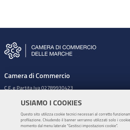
Camera di Commercio
C.F. e Partita Iva
02789930423
Sede legale
USIAMO I COOKIES
Ancona - Largo XXIV Maggio, 1 - CAP 60123
Tel.
071 58981
Questo sito utilizza cookie tecnici necessari al corretto funziona
Fatt. elettronica - Cod. univoco:
UFKY7Z
profilazione. Chiudendo il banner verranno utilizzati solo i cook
momento dal menu laterale "Gestisci impostazioni cookie".
PEC:
cciaa@pec.marche.camcom.it