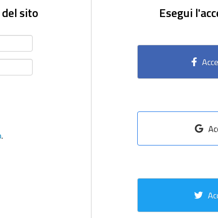
 del sito
Esegui l'acc
Acce
Ac
o
.
Ac