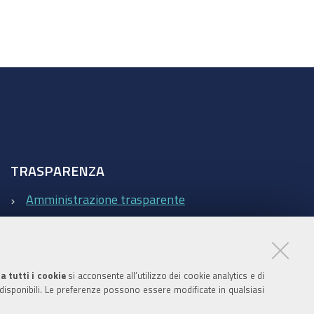
TRASPARENZA
Amministrazione trasparente
Statistiche Web del sito (fonte Web Analytics Italia)
Contatti
a tutti i cookie
si acconsente all’utilizzo dei cookie analytics e di
 disponibili. Le preferenze possono essere modificate in qualsiasi