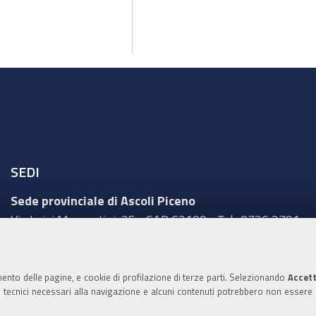
SEDI
Sede provinciale di Ascoli Piceno
Via Luigi Mercantini, 25 - CAP 63100 - Tel.: 0736 2791
Sede provinciale di Fermo
Corso Cefalonia, 69 - CAP 63900 - Tel.: 0734 217511
mento delle pagine, e cookie di profilazione di terze parti. Selezionando
Accett
ie tecnici necessari alla navigazione e alcuni contenuti potrebbero non essere
Sede provinciale di Macerata
Via Tommaso Lauri, 7 - CAP 62100 - Tel.: 0733 2511