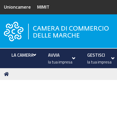
Unioncamere
MIMIT
Camera di Commercio delle M
LA CAMERA
AVVIA
GESTISCI
la tua impresa
la tua impresa
Tu
Home
sei
qui: