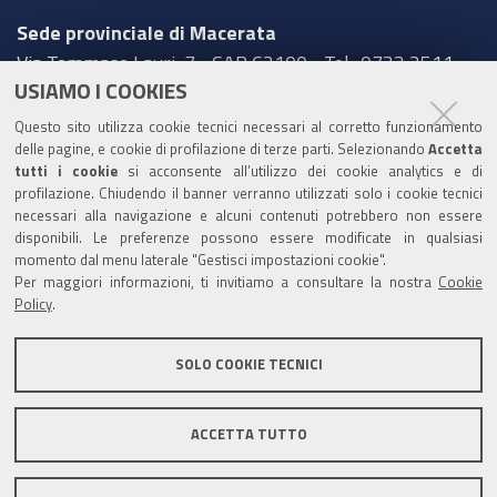
Sede provinciale di Macerata
Via Tommaso Lauri, 7 - CAP 62100 - Tel.: 0733 2511
USIAMO I COOKIES
Sede provinciale di Pesaro Urbino
Questo sito utilizza cookie tecnici necessari al corretto funzionamento
Corso XI Settembre, 116 - CAP 61121 - Tel.: 0721
delle pagine, e cookie di profilazione di terze parti. Selezionando
Accetta
3571
tutti i cookie
si acconsente all’utilizzo dei cookie analytics e di
profilazione. Chiudendo il banner verranno utilizzati solo i cookie tecnici
TRASPARENZA
necessari alla navigazione e alcuni contenuti potrebbero non essere
disponibili. Le preferenze possono essere modificate in qualsiasi
Amministrazione trasparente
momento dal menu laterale "Gestisci impostazioni cookie".
Per maggiori informazioni, ti invitiamo a consultare la nostra
Cookie
Statistiche Web del sito (fonte Web Analytics Italia)
Policy
.
Contatti
SOLO COOKIE TECNICI
Mappa del sito
Privacy policy
Note legali
ACCETTA TUTTO
Accessibilità
Dichiarazione di accessibilità
Area riservata