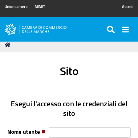
Unioncamere
MIMIT
Accedi
SEARC
Togg
Camera
di
Tu
Home
Commercio
sei
delle
qui:
Marche
Sito
Esegui l'accesso con le credenziali del
sito
Nome utente