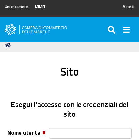
Unioncamere
MIMIT
Accedi
SEARC
Togg
Camera
di
Tu
Home
Commercio
sei
delle
qui:
Marche
Sito
Esegui l'accesso con le credenziali del
sito
Nome utente