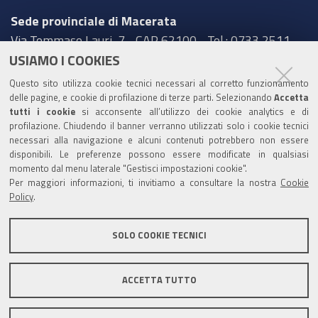
Sede provinciale di Macerata
Via Tommaso Lauri, 7 - CAP 62100 - Tel.: 0733 2511
USIAMO I COOKIES
Sede provinciale di Pesaro Urbino
Questo sito utilizza cookie tecnici necessari al corretto funzionamento
Corso XI Settembre, 116 - CAP 61121 - Tel.: 0721
delle pagine, e cookie di profilazione di terze parti. Selezionando
Accetta
3571
tutti i cookie
si acconsente all’utilizzo dei cookie analytics e di
profilazione. Chiudendo il banner verranno utilizzati solo i cookie tecnici
TRASPARENZA
necessari alla navigazione e alcuni contenuti potrebbero non essere
disponibili. Le preferenze possono essere modificate in qualsiasi
Amministrazione trasparente
momento dal menu laterale "Gestisci impostazioni cookie".
Per maggiori informazioni, ti invitiamo a consultare la nostra
Cookie
Statistiche Web del sito (fonte Web Analytics Italia)
Policy
.
Contatti
SOLO COOKIE TECNICI
Mappa del sito
Privacy policy
Note legali
ACCETTA TUTTO
Accessibilità
Dichiarazione di accessibilità
Area riservata