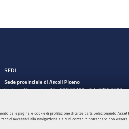
SEDI
Sede provinciale di Ascoli Piceno
Via Luigi Mercantini, 25 - CAP 63100 - Tel.: 0736 2791
Sede provinciale di Fermo
Corso Cefalonia, 69 - CAP 63900 - Tel.: 0734 217511
mento delle pagine, e cookie di profilazione di terze parti. Selezionando
Accett
ie tecnici necessari alla navigazione e alcuni contenuti potrebbero non essere
Sede provinciale di Macerata
Via Tommaso Lauri, 7 - CAP 62100 - Tel.: 0733 2511