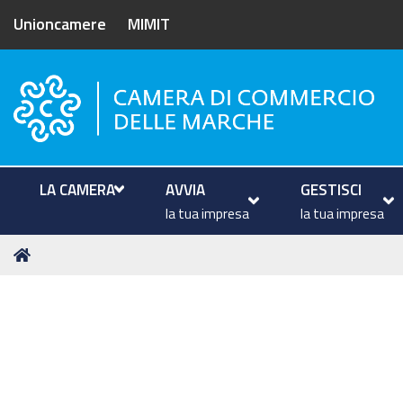
Unioncamere
MIMIT
Camera di Commercio delle M
LA CAMERA
AVVIA
GESTISCI
la tua impresa
la tua impresa
Tu
Home
sei
qui: