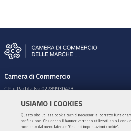
Camera di Commercio
C.F. e Partita Iva
02789930423
Sede legale
USIAMO I COOKIES
Ancona - Largo XXIV Maggio, 1 - CAP 60123
Tel.
071 58981
Questo sito utilizza cookie tecnici necessari al corretto funziona
Fatt. elettronica - Cod. univoco:
UFKY7Z
profilazione. Chiudendo il banner verranno utilizzati solo i cook
momento dal menu laterale "Gestisci impostazioni cookie".
PEC:
cciaa@pec.marche.camcom.it