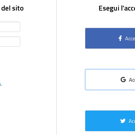
 del sito
Esegui l'acc
Acce
Ac
o
.
Ac