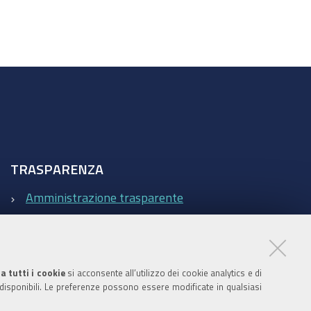
TRASPARENZA
Amministrazione trasparente
Statistiche Web del sito (fonte Web Analytics Italia)
Contatti
a tutti i cookie
si acconsente all’utilizzo dei cookie analytics e di
 disponibili. Le preferenze possono essere modificate in qualsiasi