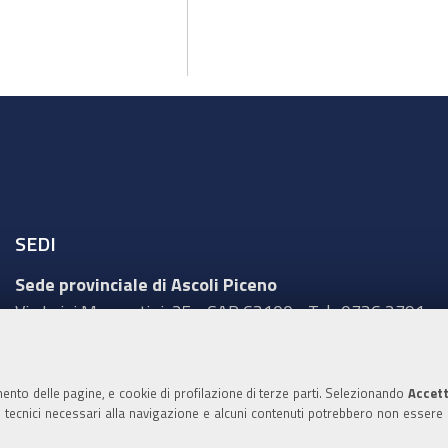
SEDI
Sede provinciale di Ascoli Piceno
Via Luigi Mercantini, 25 - CAP 63100 - Tel.: 0736 2791
Sede provinciale di Fermo
Corso Cefalonia, 69 - CAP 63900 - Tel.: 0734 217511
mento delle pagine, e cookie di profilazione di terze parti. Selezionando
Accett
ie tecnici necessari alla navigazione e alcuni contenuti potrebbero non essere
Sede provinciale di Macerata
Via Tommaso Lauri, 7 - CAP 62100 - Tel.: 0733 2511