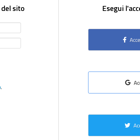
 del sito
Esegui l'acc
Acce
Ac
o
.
Ac