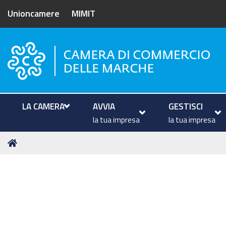
Unioncamere
MIMIT
Camera di Commercio delle M
LA CAMERA
AVVIA
GESTISCI
la tua impresa
la tua impresa
Tu
Home
sei
qui: