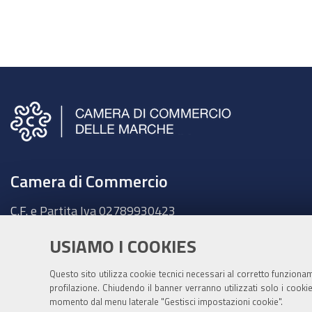
Camera di Commercio
C.F. e Partita Iva
02789930423
Sede legale
USIAMO I COOKIES
Ancona - Largo XXIV Maggio, 1 - CAP 60123
Tel.
071 58981
Questo sito utilizza cookie tecnici necessari al corretto funziona
Fatt. elettronica - Cod. univoco:
UFKY7Z
profilazione. Chiudendo il banner verranno utilizzati solo i cook
momento dal menu laterale "Gestisci impostazioni cookie".
PEC:
cciaa@pec.marche.camcom.it