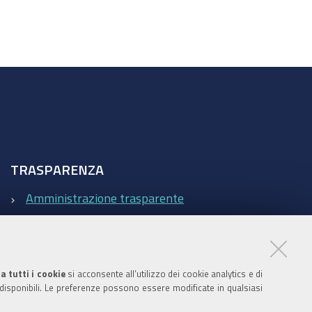
TRASPARENZA
Amministrazione trasparente
Statistiche Web del sito (fonte Web Analytics Italia)
Contatti
a tutti i cookie
si acconsente all’utilizzo dei cookie analytics e di
 disponibili. Le preferenze possono essere modificate in qualsiasi