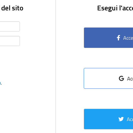
 del sito
Esegui l'acc
Acce
Ac
o
.
Ac