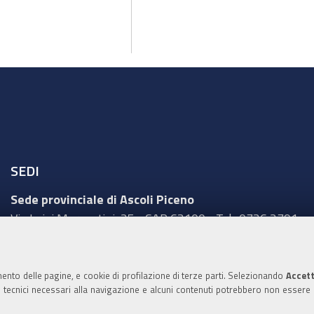
SEDI
Sede provinciale di Ascoli Piceno
Via Luigi Mercantini, 25 - CAP 63100 - Tel.: 0736 2791
Sede provinciale di Fermo
Corso Cefalonia, 69 - CAP 63900 - Tel.: 0734 217511
mento delle pagine, e cookie di profilazione di terze parti. Selezionando
Accett
ie tecnici necessari alla navigazione e alcuni contenuti potrebbero non essere
Sede provinciale di Macerata
Via Tommaso Lauri, 7 - CAP 62100 - Tel.: 0733 2511