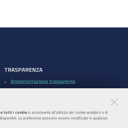
TRASPARENZA
Amministrazione trasparente
Statistiche Web del sito (fonte Web Analytics Italia)
Contatti
a tutti i cookie
si acconsente all’utilizzo dei cookie analytics e di
 disponibili. Le preferenze possono essere modificate in qualsiasi