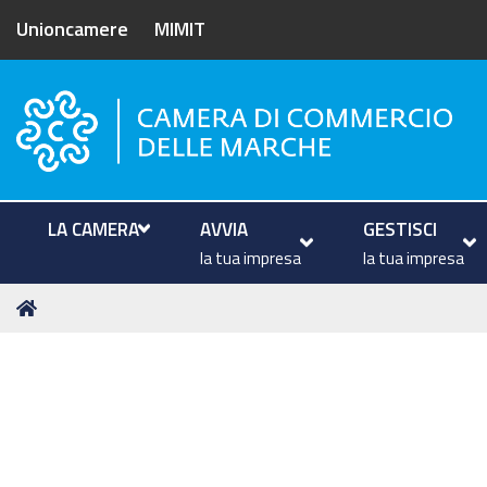
Unioncamere
MIMIT
Camera di Commercio delle M
LA CAMERA
AVVIA
GESTISCI
la tua impresa
la tua impresa
Tu
Home
sei
qui: