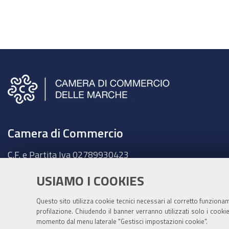
Camera di Commercio
C.F. e Partita Iva
02789930423
Sede legale
USIAMO I COOKIES
Ancona - Largo XXIV Maggio, 1 - CAP 60123
Tel.
071 58981
Questo sito utilizza cookie tecnici necessari al corretto funziona
Fatt. elettronica - Cod. univoco:
UFKY7Z
profilazione. Chiudendo il banner verranno utilizzati solo i cook
momento dal menu laterale "Gestisci impostazioni cookie".
PEC:
cciaa@pec.marche.camcom.it