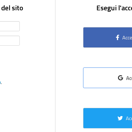
 del sito
Esegui l'acc
Acce
Ac
o
.
Ac