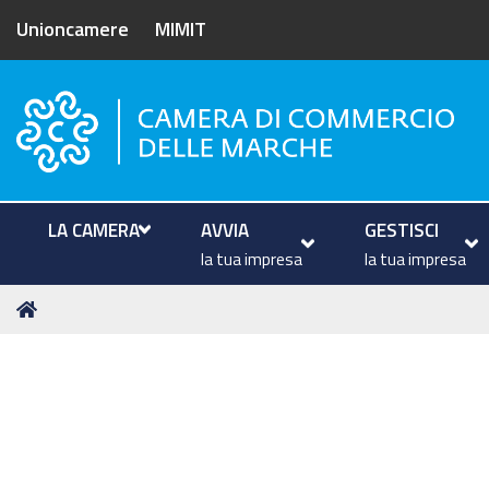
Unioncamere
MIMIT
Camera di Commercio delle M
LA CAMERA
AVVIA
GESTISCI
la tua impresa
la tua impresa
Tu
Home
sei
qui: