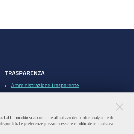
TRASPARENZA
Amministrazione trasparente
Statistiche Web del sito (fonte Web Analytics Italia)
Contatti
a tutti i cookie
si acconsente all’utilizzo dei cookie analytics e di
 disponibili. Le preferenze possono essere modificate in qualsiasi