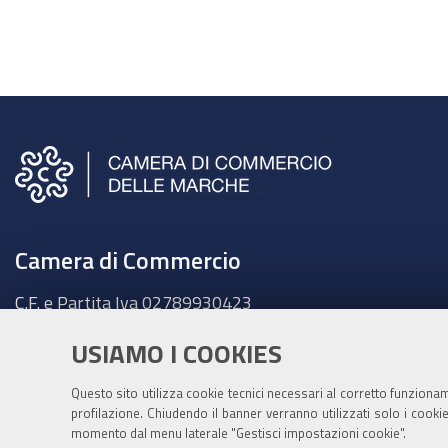
Camera di Commercio
C.F. e Partita Iva
02789930423
Sede legale
USIAMO I COOKIES
Ancona - Largo XXIV Maggio, 1 - CAP 60123
Tel.
071 58981
Questo sito utilizza cookie tecnici necessari al corretto funziona
Fatt. elettronica - Cod. univoco:
UFKY7Z
profilazione. Chiudendo il banner verranno utilizzati solo i cook
momento dal menu laterale "Gestisci impostazioni cookie".
PEC:
cciaa@pec.marche.camcom.it