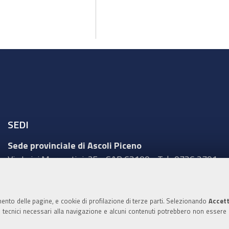
SEDI
Sede provinciale di Ascoli Piceno
Via Luigi Mercantini, 25 - CAP 63100 - Tel.: 0736 2791
Sede provinciale di Fermo
Corso Cefalonia, 69 - CAP 63900 - Tel.: 0734 217511
mento delle pagine, e cookie di profilazione di terze parti. Selezionando
Accett
ie tecnici necessari alla navigazione e alcuni contenuti potrebbero non essere
Sede provinciale di Macerata
Via Tommaso Lauri, 7 - CAP 62100 - Tel.: 0733 2511