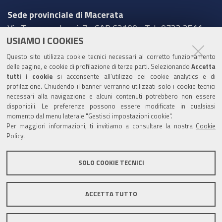
Sede provinciale di Macerata
Via Tommaso Lauri, 7 - CAP 62100 - Tel.: 0733 2511
USIAMO I COOKIES
Sede provinciale di Pesaro Urbino
Questo sito utilizza cookie tecnici necessari al corretto funzionamento
Corso XI Settembre, 116 - CAP 61121 - Tel.: 0721
delle pagine, e cookie di profilazione di terze parti. Selezionando
Accetta
3571
tutti i cookie
si acconsente all’utilizzo dei cookie analytics e di
profilazione. Chiudendo il banner verranno utilizzati solo i cookie tecnici
TRASPARENZA
necessari alla navigazione e alcuni contenuti potrebbero non essere
disponibili. Le preferenze possono essere modificate in qualsiasi
Amministrazione trasparente
momento dal menu laterale "Gestisci impostazioni cookie".
Per maggiori informazioni, ti invitiamo a consultare la nostra
Cookie
Statistiche Web del sito (fonte Web Analytics Italia)
Policy
.
Contatti
SOLO COOKIE TECNICI
Mappa del sito
Privacy policy
Note legali
ACCETTA TUTTO
Accessibilità
Dichiarazione di accessibilità
Area riservata