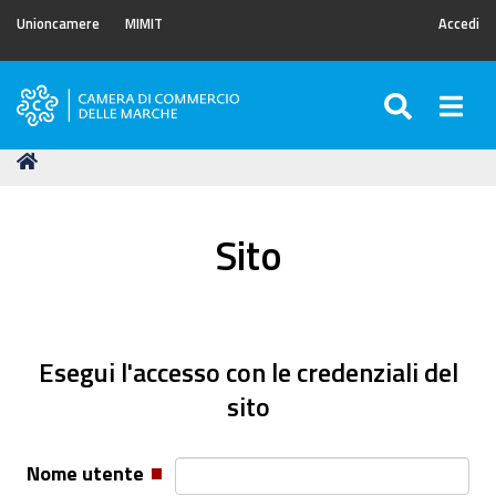
Unioncamere
MIMIT
Accedi
SEARC
Togg
Camera
di
Tu
Home
Commercio
sei
delle
qui:
Marche
Sito
Esegui l'accesso con le credenziali del
sito
Nome utente