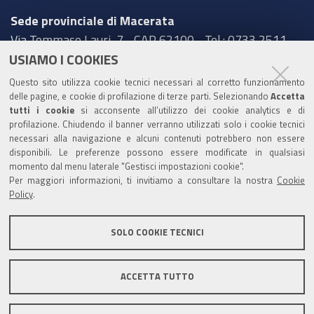
Sede provinciale di Macerata
Via Tommaso Lauri, 7 - CAP 62100 - Tel.: 0733 2511
USIAMO I COOKIES
Sede provinciale di Pesaro Urbino
Questo sito utilizza cookie tecnici necessari al corretto funzionamento
Corso XI Settembre, 116 - CAP 61121 - Tel.: 0721
delle pagine, e cookie di profilazione di terze parti. Selezionando
Accetta
3571
tutti i cookie
si acconsente all’utilizzo dei cookie analytics e di
profilazione. Chiudendo il banner verranno utilizzati solo i cookie tecnici
TRASPARENZA
necessari alla navigazione e alcuni contenuti potrebbero non essere
disponibili. Le preferenze possono essere modificate in qualsiasi
Amministrazione trasparente
momento dal menu laterale "Gestisci impostazioni cookie".
Per maggiori informazioni, ti invitiamo a consultare la nostra
Cookie
Statistiche Web del sito (fonte Web Analytics Italia)
Policy
.
Contatti
SOLO COOKIE TECNICI
Mappa del sito
Privacy policy
Note legali
ACCETTA TUTTO
Accessibilità
Dichiarazione di accessibilità
Area riservata