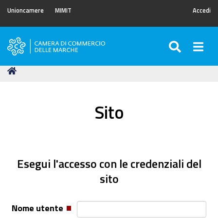
Unioncamere
MIMIT
Accedi
SEARC
Togg
Camera
di
Tu
Home
Commercio
sei
delle
qui:
Marche
Sito
Esegui l'accesso con le credenziali del
sito
Nome utente