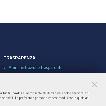
TRASPARENZA
Amministrazione trasparente
Statistiche Web del sito (fonte Web Analytics Italia)
Contatti
a tutti i cookie
si acconsente all’utilizzo dei cookie analytics e di
 disponibili. Le preferenze possono essere modificate in qualsiasi