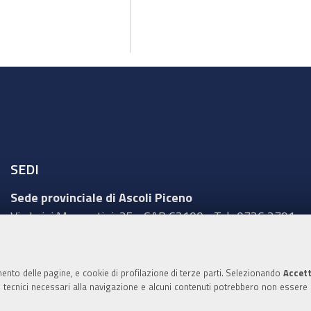
SEDI
Sede provinciale di Ascoli Piceno
Via Luigi Mercantini, 25 - CAP 63100 - Tel.: 0736 2791
Sede provinciale di Fermo
Corso Cefalonia, 69 - CAP 63900 - Tel.: 0734 217511
mento delle pagine, e cookie di profilazione di terze parti. Selezionando
Accett
ie tecnici necessari alla navigazione e alcuni contenuti potrebbero non essere
Sede provinciale di Macerata
Via Tommaso Lauri, 7 - CAP 62100 - Tel.: 0733 2511