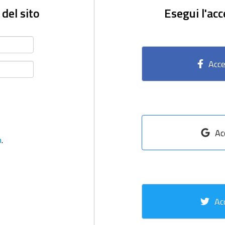
 del sito
Esegui l'acc
Acce
Ac
o
.
Ac