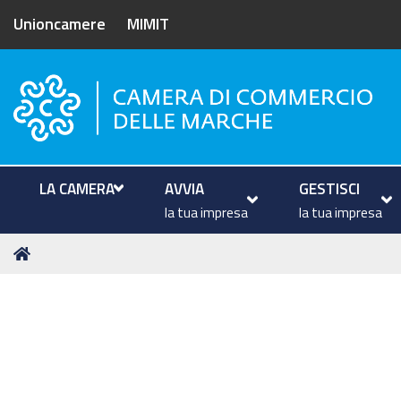
Unioncamere
MIMIT
Camera di Commercio delle M
LA CAMERA
AVVIA
GESTISCI
la tua impresa
la tua impresa
Tu
Home
sei
qui: