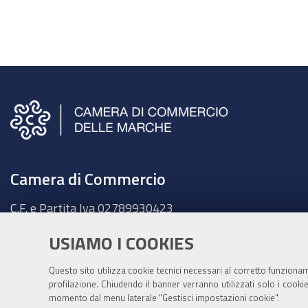
Camera di Commercio
C.F. e Partita Iva
02789930423
Sede legale
USIAMO I COOKIES
Ancona - Largo XXIV Maggio, 1 - CAP 60123
Tel.
071 58981
Questo sito utilizza cookie tecnici necessari al corretto funziona
Fatt. elettronica - Cod. univoco:
UFKY7Z
profilazione. Chiudendo il banner verranno utilizzati solo i cook
momento dal menu laterale "Gestisci impostazioni cookie".
PEC:
cciaa@pec.marche.camcom.it