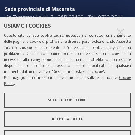
Sede provinciale di Macerata
Via Tommaso Lauri, 7 - CAP 62100 - Tel.: 0733 2511
USIAMO I COOKIES
Sede provinciale di Pesaro Urbino
Questo sito utilizza cookie tecnici necessari al corretto funzionamento
Corso XI Settembre, 116 - CAP 61121 - Tel.: 0721
delle pagine, e cookie di profilazione di terze parti. Selezionando
Accetta
3571
tutti i cookie
si acconsente all’utilizzo dei cookie analytics e di
profilazione. Chiudendo il banner verranno utilizzati solo i cookie tecnici
TRASPARENZA
necessari alla navigazione e alcuni contenuti potrebbero non essere
disponibili. Le preferenze possono essere modificate in qualsiasi
Amministrazione trasparente
momento dal menu laterale "Gestisci impostazioni cookie".
Per maggiori informazioni, ti invitiamo a consultare la nostra
Cookie
Statistiche Web del sito (fonte Web Analytics Italia)
Policy
.
Contatti
SOLO COOKIE TECNICI
Mappa del sito
Privacy policy
Note legali
ACCETTA TUTTO
Accessibilità
Dichiarazione di accessibilità
Area riservata