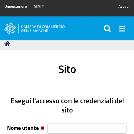
Unioncamere
MIMIT
Accedi
SEARC
Togg
Camera
di
Tu
Home
Commercio
sei
delle
qui:
Marche
Sito
Esegui l'accesso con le credenziali del
sito
Nome utente