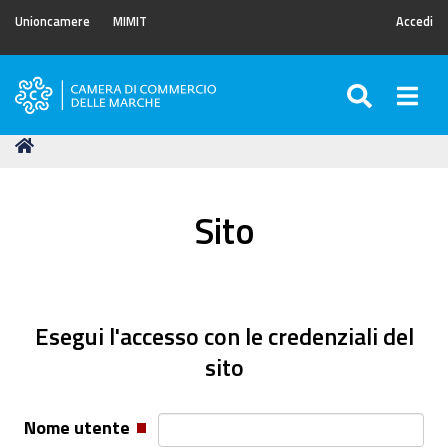
Unioncamere
MIMIT
Accedi
SEARC
Togg
Camera
di
Tu
Home
Commercio
sei
delle
qui:
Marche
Sito
Esegui l'accesso con le credenziali del
sito
Nome utente