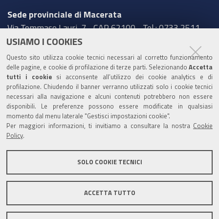
Sede provinciale di Macerata
Via Tommaso Lauri, 7 - CAP 62100 - Tel.: 0733 2511
USIAMO I COOKIES
Sede provinciale di Pesaro Urbino
Questo sito utilizza cookie tecnici necessari al corretto funzionamento
Corso XI Settembre, 116 - CAP 61121 - Tel.: 0721
delle pagine, e cookie di profilazione di terze parti. Selezionando
Accetta
3571
tutti i cookie
si acconsente all’utilizzo dei cookie analytics e di
profilazione. Chiudendo il banner verranno utilizzati solo i cookie tecnici
TRASPARENZA
necessari alla navigazione e alcuni contenuti potrebbero non essere
disponibili. Le preferenze possono essere modificate in qualsiasi
Amministrazione trasparente
momento dal menu laterale "Gestisci impostazioni cookie".
Per maggiori informazioni, ti invitiamo a consultare la nostra
Cookie
Statistiche Web del sito (fonte Web Analytics Italia)
Policy
.
Contatti
SOLO COOKIE TECNICI
Mappa del sito
Privacy policy
Note legali
ACCETTA TUTTO
Accessibilità
Dichiarazione di accessibilità
Area riservata