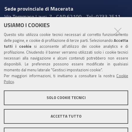
Sede provinciale di Macerata
Via Tommaso Lauri, 7 - CAP 62100 - Tel.: 0733 2511
USIAMO I COOKIES
Sede provinciale di Pesaro Urbino
Questo sito utilizza cookie tecnici necessari al corretto funzionamento
Corso XI Settembre, 116 - CAP 61121 - Tel.: 0721
delle pagine, e cookie di profilazione di terze parti. Selezionando
Accetta
3571
tutti i cookie
si acconsente all’utilizzo dei cookie analytics e di
profilazione. Chiudendo il banner verranno utilizzati solo i cookie tecnici
TRASPARENZA
necessari alla navigazione e alcuni contenuti potrebbero non essere
disponibili. Le preferenze possono essere modificate in qualsiasi
Amministrazione trasparente
momento dal menu laterale "Gestisci impostazioni cookie".
Per maggiori informazioni, ti invitiamo a consultare la nostra
Cookie
Statistiche Web del sito (fonte Web Analytics Italia)
Policy
.
Contatti
SOLO COOKIE TECNICI
Mappa del sito
Privacy policy
Note legali
ACCETTA TUTTO
Accessibilità
Dichiarazione di accessibilità
Area riservata