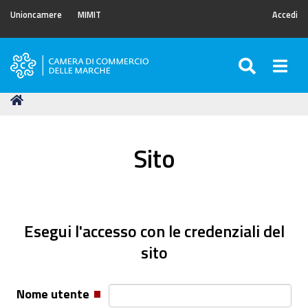
Unioncamere
MIMIT
Accedi
SEARC
Togg
Camera
di
Tu
Home
Commercio
sei
delle
qui:
Marche
Sito
Esegui l'accesso con le credenziali del
sito
Nome utente