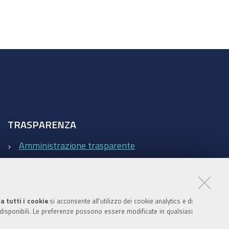
TRASPARENZA
Amministrazione trasparente
Statistiche Web del sito (fonte Web Analytics Italia)
Contatti
a tutti i cookie
si acconsente all’utilizzo dei cookie analytics e di
 disponibili. Le preferenze possono essere modificate in qualsiasi