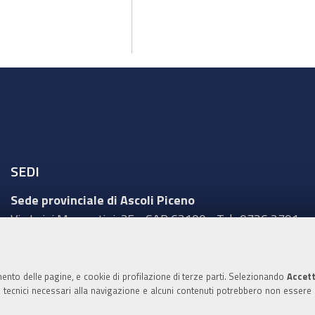
SEDI
Sede provinciale di Ascoli Piceno
Via Luigi Mercantini, 25 - CAP 63100 - Tel.: 0736 2791
Sede provinciale di Fermo
Corso Cefalonia, 69 - CAP 63900 - Tel.: 0734 217511
mento delle pagine, e cookie di profilazione di terze parti. Selezionando
Accett
ie tecnici necessari alla navigazione e alcuni contenuti potrebbero non essere
Sede provinciale di Macerata
Via Tommaso Lauri, 7 - CAP 62100 - Tel.: 0733 2511