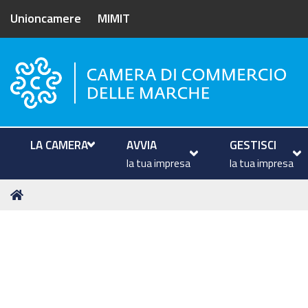
Unioncamere
MIMIT
Camera di Commercio delle M
LA CAMERA
AVVIA
GESTISCI
la tua impresa
la tua impresa
Tu
Home
sei
qui: