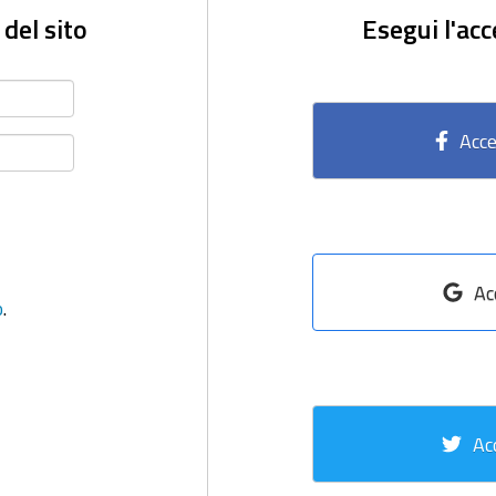
 del sito
Esegui l'acc
Acce
Ac
o
.
Ac