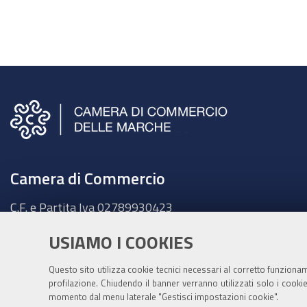
Camera di Commercio
C.F. e Partita Iva
02789930423
Sede legale
USIAMO I COOKIES
Ancona - Largo XXIV Maggio, 1 - CAP 60123
Tel.
071 58981
Questo sito utilizza cookie tecnici necessari al corretto funziona
Fatt. elettronica - Cod. univoco:
UFKY7Z
profilazione. Chiudendo il banner verranno utilizzati solo i cook
momento dal menu laterale "Gestisci impostazioni cookie".
PEC:
cciaa@pec.marche.camcom.it