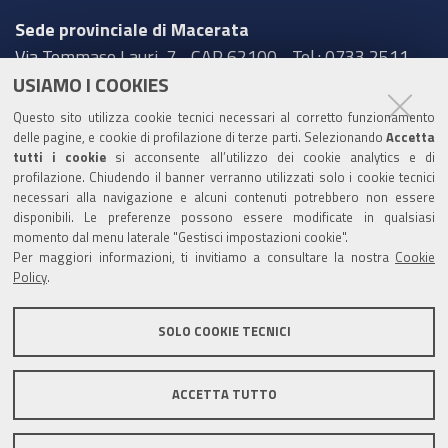
Sede provinciale di Macerata
Via Tommaso Lauri, 7 - CAP 62100 - Tel.: 0733 2511
USIAMO I COOKIES
Sede provinciale di Pesaro Urbino
Questo sito utilizza cookie tecnici necessari al corretto funzionamento
Corso XI Settembre, 116 - CAP 61121 - Tel.: 0721
delle pagine, e cookie di profilazione di terze parti. Selezionando
Accetta
3571
tutti i cookie
si acconsente all’utilizzo dei cookie analytics e di
profilazione. Chiudendo il banner verranno utilizzati solo i cookie tecnici
TRASPARENZA
necessari alla navigazione e alcuni contenuti potrebbero non essere
disponibili. Le preferenze possono essere modificate in qualsiasi
Amministrazione trasparente
momento dal menu laterale "Gestisci impostazioni cookie".
Per maggiori informazioni, ti invitiamo a consultare la nostra
Cookie
Statistiche Web del sito (fonte Web Analytics Italia)
Policy
.
Contatti
SOLO COOKIE TECNICI
Mappa del sito
Privacy policy
Note legali
ACCETTA TUTTO
Accessibilità
Dichiarazione di accessibilità
Area riservata