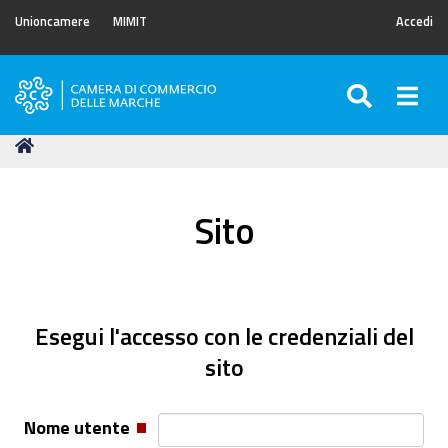
Unioncamere
MIMIT
Accedi
SEARC
Togg
Camera
di
Tu
Home
Commercio
sei
delle
qui:
Marche
Sito
Esegui l'accesso con le credenziali del
sito
Nome utente