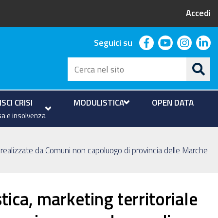
Accedi
facebook
youtube
instag
li
Seguici su
Cerca
nel
sito
SCI CRISI
MODULISTICA
OPEN DATA
a e insolvenza
ale realizzate da Comuni non capoluogo di provincia delle Marche
tica, marketing territoriale