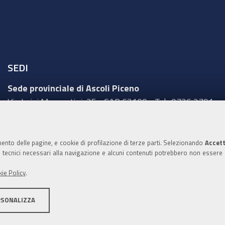
SEDI
Sede provinciale di Ascoli Piceno
Via Luigi Mercantini, 25 - CAP 63100 - Tel.: 0736 2791
Sede provinciale di Fermo
Corso Cefalonia, 69 - CAP 63900 - Tel.: 0734 217511
mento delle pagine, e cookie di profilazione di terze parti. Selezionando
Accett
ie tecnici necessari alla navigazione e alcuni contenuti potrebbero non essere
Sede provinciale di Macerata
Via Tommaso Lauri, 7 - CAP 62100 - Tel.: 0733 2511
ie Policy
.
Sede provinciale di Pesaro Urbino
RSONALIZZA
Corso XI Settembre, 116 - CAP 61121 - Tel.: 0721
3571