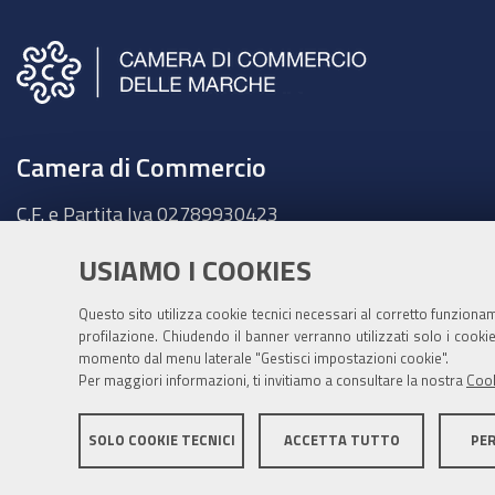
Camera di Commercio
C.F. e Partita Iva
02789930423
Sede legale
USIAMO I COOKIES
Ancona - Largo XXIV Maggio, 1 - CAP 60123
Tel.
071 58981
Questo sito utilizza cookie tecnici necessari al corretto funziona
Fatt. elettronica - Cod. univoco:
UFKY7Z
profilazione. Chiudendo il banner verranno utilizzati solo i cook
momento dal menu laterale "Gestisci impostazioni cookie".
PEC:
cciaa@pec.marche.camcom.it
Per maggiori informazioni, ti invitiamo a consultare la nostra
Cook
SOLO COOKIE TECNICI
ACCETTA TUTTO
PE