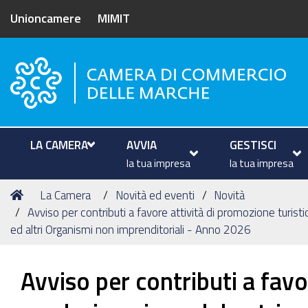
Unioncamere
MIMIT
Camera di Commercio delle M
LA CAMERA
AVVIA
GESTISCI
la tua impresa
la tua impresa
Tu
Home
La Camera
Novità ed eventi
Novità
sei
Avviso per contributi a favore attività di promozione turist
qui:
ed altri Organismi non imprenditoriali - Anno 2026
Avviso per contributi a favo