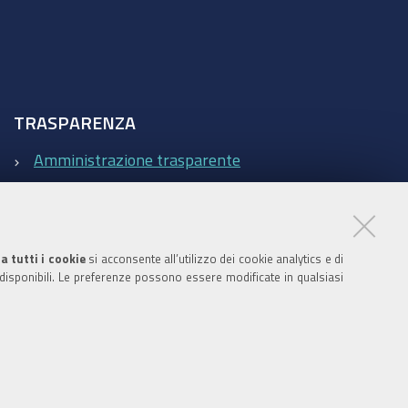
TRASPARENZA
Amministrazione trasparente
Statistiche Web del sito (fonte Web Analytics Italia)
Contatti
a tutti i cookie
si acconsente all’utilizzo dei cookie analytics e di
 disponibili. Le preferenze possono essere modificate in qualsiasi