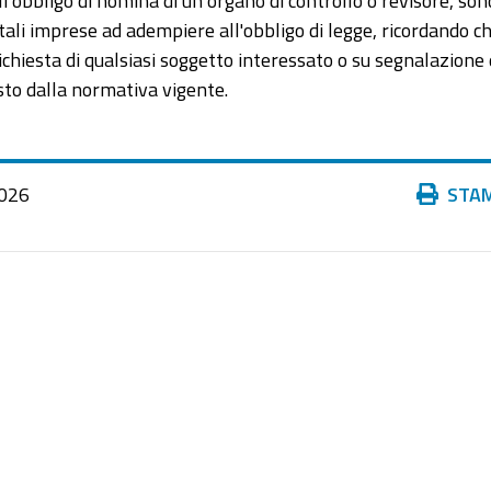
'obbligo di nomina di un organo di controllo o revisore, son
 tali imprese ad adempiere all'obbligo di legge, ricordando c
chiesta di qualsiasi soggetto interessato o su segnalazione 
sto dalla normativa vigente.
Azioni
026
STA
sul
documento