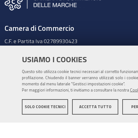
Camera di Commercio
C.F. e Partita Iva
02789930423
Sede legale
Ancona - Largo XXIV Maggio, 1 - CAP 60123
USIAMO I COOKIES
Tel.
071 58981
Questo sito utilizza cookie tecnici necessari al corretto funziona
Fatt. elettronica - Cod. univoco:
UFKY7Z
profilazione. Chiudendo il banner verranno utilizzati solo i cook
PEC:
cciaa@pec.marche.camcom.it
momento dal menu laterale "Gestisci impostazioni cookie".
Per maggiori informazioni, ti invitiamo a consultare la nostra
Cook
SOLO COOKIE TECNICI
ACCETTA TUTTO
PE
Mappa del sito
Privacy policy
Note legali
Accessib