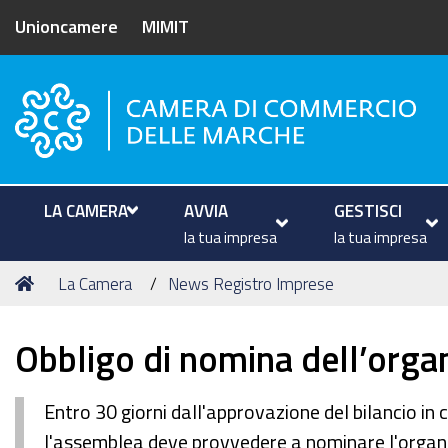
Unioncamere
MIMIT
Camera di Commercio delle M
LA CAMERA
AVVIA
GESTISCI
la tua impresa
la tua impresa
Tu
Home
La Camera
News Registro Imprese
sei
qui:
Obbligo di nomina dell’organ
Entro 30 giorni dall'approvazione del bilancio in 
l'assemblea deve provvedere a nominare l'organo