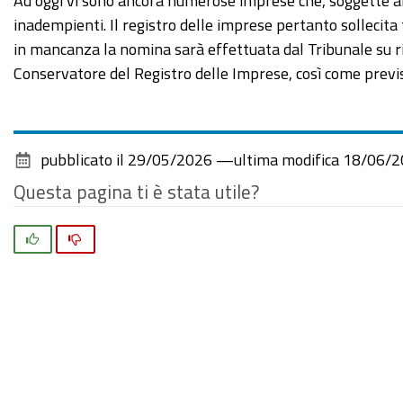
Ad oggi vi sono ancora numerose imprese che, soggette all
inadempienti. Il registro delle imprese pertanto sollecita
in mancanza la nomina sarà effettuata dal Tribunale su ri
Conservatore del Registro delle Imprese, così come previ
pubblicato il
29/05/2026
—
ultima modifica
18/06/2
Questa pagina ti è stata utile?
Si
No