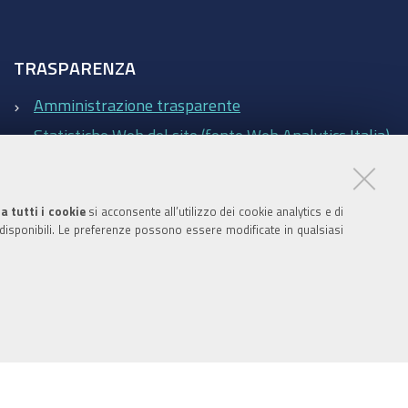
TRASPARENZA
Amministrazione trasparente
Statistiche Web del sito (fonte Web Analytics Italia)
Contatti
a tutti i cookie
si acconsente all’utilizzo dei cookie analytics e di
 disponibili. Le preferenze possono essere modificate in qualsiasi
atistiche Web del sito (fonte Web Analytics Italia)